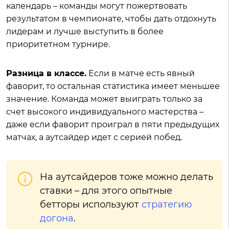
календарь – команды могут пожертвовать
результатом в чемпионате, чтобы дать отдохнуть
лидерам и лучше выступить в более
приоритетном турнире.
Разница в классе.
Если в матче есть явный
фаворит, то остальная статистика имеет меньшее
значение. Команда может выиграть только за
счет высокого индивидуального мастерства –
даже если фаворит проиграл в пяти предыдущих
матчах, а аутсайдер идет с серией побед.
На аутсайдеров тоже можно делать
ставки – для этого опытные
бетторы используют
стратегию
догона
.