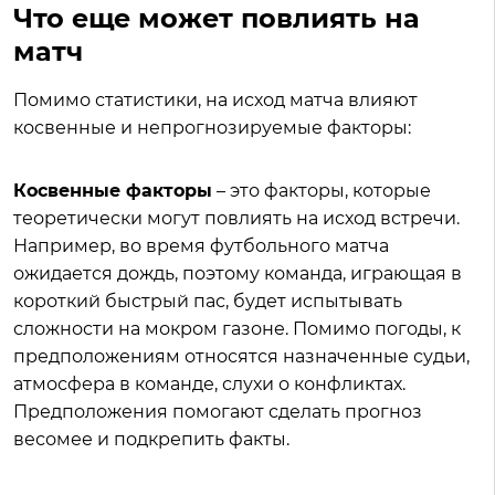
Что еще может повлиять на
матч
Помимо статистики, на исход матча влияют
косвенные и непрогнозируемые факторы:
Косвенные факторы
– это факторы, которые
теоретически могут повлиять на исход встречи.
Например, во время футбольного матча
ожидается дождь, поэтому команда, играющая в
короткий быстрый пас, будет испытывать
сложности на мокром газоне. Помимо погоды, к
предположениям относятся назначенные судьи,
атмосфера в команде, слухи о конфликтах.
Предположения помогают сделать прогноз
весомее и подкрепить факты.