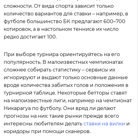
сложности. От вида спорта зависит только
количество вариантов для ставки – например, в
футболе большинство БК предлагают 600–700
котировок, а в настольном теннисе их число
редко достигает 100.
При выборе турнира ориентируйтесь на его
популярность. В малоизвестных чемпионатах
сложнее собирать статистику – сервисы их
игнорируют и выдают только основные данные
вроде количества забитых голов и положения в
турнирной таблице. Некоторые бетторы ставят
на малоизвестные лиги, например на чемпионат
Никарагуа по футболу. Они вряд ли делают
прогнозы на них: такие рынки прежде всего
интересны любителям делать
ставки на вилки
и
коридоры при помощи сканеров.