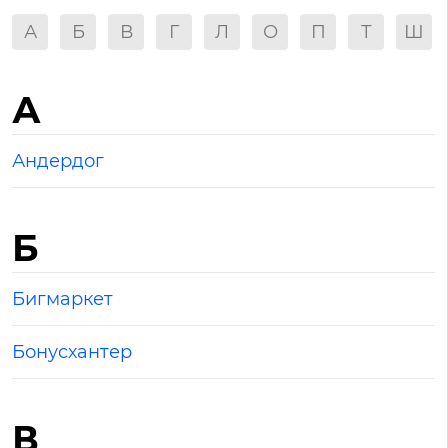
А
Б
В
Г
Л
О
П
Т
Ш
А
Андердог
Б
Бигмаркет
Бонусхантер
В