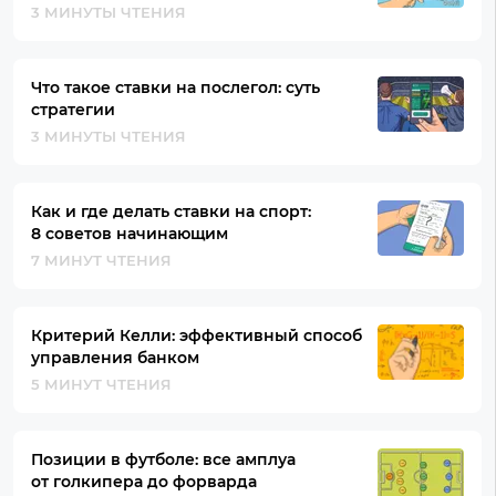
3 МИНУТЫ ЧТЕНИЯ
Что такое ставки на послегол: суть
стратегии
3 МИНУТЫ ЧТЕНИЯ
Как и где делать ставки на спорт:
8 советов начинающим
7 МИНУТ ЧТЕНИЯ
Критерий Келли: эффективный способ
управления банком
5 МИНУТ ЧТЕНИЯ
Позиции в футболе: все амплуа
от голкипера до форварда