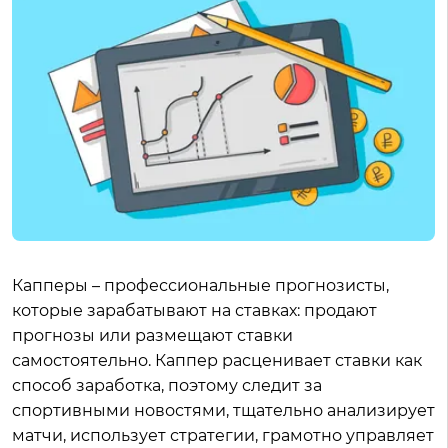
Капперы – профессиональные прогнозисты,
которые зарабатывают на ставках: продают
прогнозы или размещают ставки
самостоятельно. Каппер расценивает ставки как
способ заработка, поэтому следит за
спортивными новостями, тщательно анализирует
матчи, использует стратегии, грамотно управляет