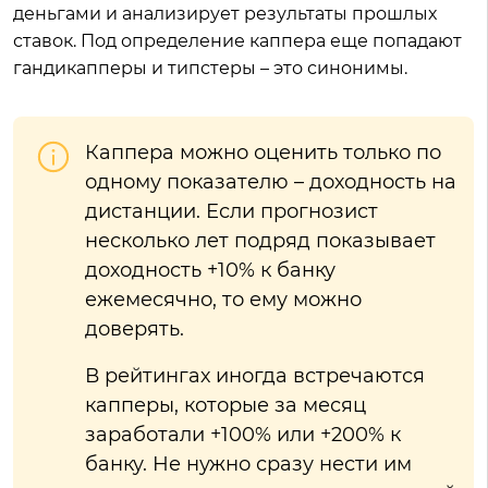
деньгами и анализирует результаты прошлых
ставок. Под определение каппера еще попадают
гандикапперы и типстеры – это синонимы.
Каппера можно оценить только по
одному показателю – доходность на
дистанции. Если прогнозист
несколько лет подряд показывает
доходность +10% к банку
ежемесячно, то ему можно
доверять.
В рейтингах иногда встречаются
капперы, которые за месяц
заработали +100% или +200% к
банку. Не нужно сразу нести им