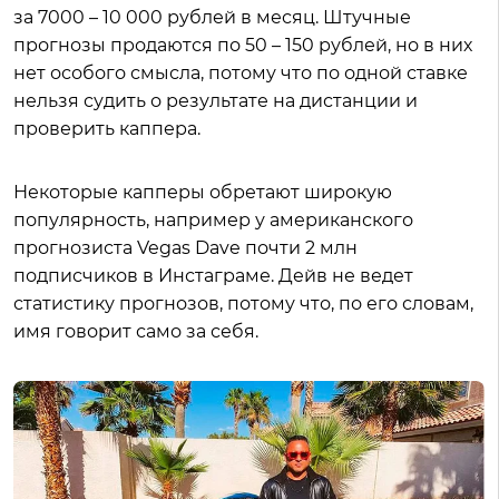
за 7000 – 10 000 рублей в месяц. Штучные
прогнозы продаются по 50 – 150 рублей, но в них
нет особого смысла, потому что по одной ставке
нельзя судить о результате на дистанции и
проверить каппера.
Некоторые капперы обретают широкую
популярность, например у американского
прогнозиста Vegas Dave почти 2 млн
подписчиков в Инстаграме. Дейв не ведет
статистику прогнозов, потому что, по его словам,
имя говорит само за себя.