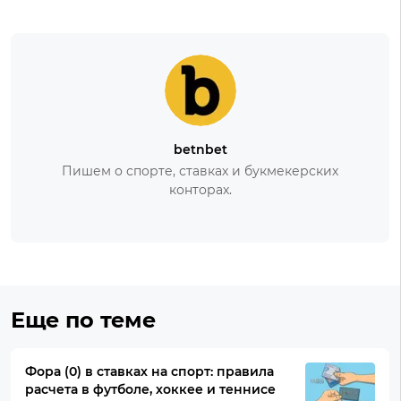
betnbet
Пишем о спорте, ставках и букмекерских
конторах.
Еще по теме
Фора (0) в ставках на спорт: правила
расчета в футболе, хоккее и теннисе