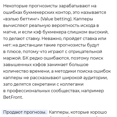
Некоторые прогнозисты зарабатывают на
ошибках букмекерских контор, это называется
«вэлью беттинг» (Value betting). Капперы
вычисляют реальную вероятность исхода в
матче, и если кэф букмекера слишком высокий,
то делают ставку. Неважно, пройдет ставка или
нет: на дистанции такие прогнозисты будут
в плюсе, потому что играют с отрицательной
маржой. БК редко ошибаются, поэтому поиск
завышенных кэфов занимает большое
количество времени, а методики поиска ошибок
капперы не рассказывают широкой аудитории,
зато делятся секретами с коллегами
в профессиональных сообществах, например
BetFront.
Продают прогнозы.
Капперы, которые хорошо