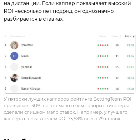
на дистанции. Если каппер показывает высокий
ROI несколько лет подряд, он однозначно
разбирается в ставках.
У пятерки лучших капперов рейтинга BettingTeam ROI
превышает 30%, но это мало о чем говорит: типстеры
сделали слишком мало ставок. Например, у лучшего
каппера с показателем ROI 73,58% всего 29 ставок