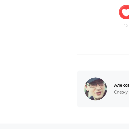
12
Алекс
Слежу 