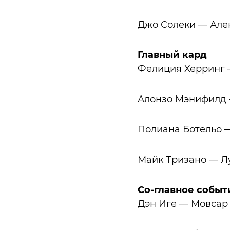
Джо Солеки — Алек
Главный кард
Фелиция Херринг 
Алонзо Мэнифилд
Полиана Ботельо 
Майк Тризано — Л
Со-главное событ
Дэн Иге — Мовсар