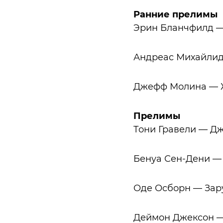
Ранние прелимы
Эрин Бланчфилд 
Андреас Михайлид
Джефф Молина — 
Прелимы
Тони Гравели — Д
Бенуа Сен-Дени —
Оде Осборн — Зар
Деймон Джексон —