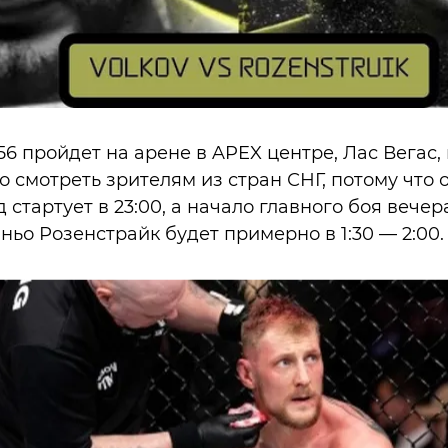
6 пройдет на арене в APEX центре, Лас Вегас,
 смотреть зрителям из стран СНГ, потому что 
д стартует в 23:00, а начало главного боя вече
ьо Розенстрайк будет примерно в 1:30 — 2:00