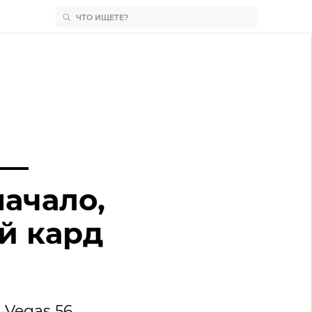
 —
начало,
й кард
Vegas 56.