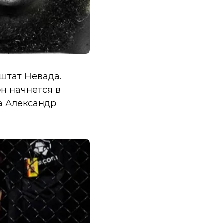
 штат Невада.
он начнется в
ра Александр
.