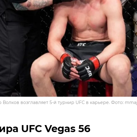
 Волков возглавляет 5-й турнир UFC в карьере. Фото: mma
ира UFC Vegas 56