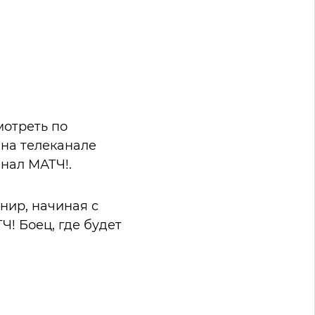
мотреть по
 на телеканале
анал МАТЧ!.
нир, начиная с
Ч! Боец, где будет