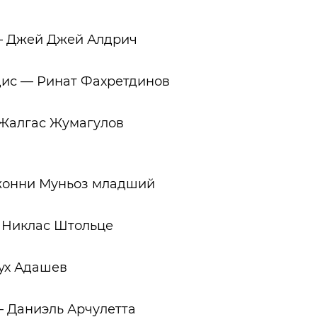
— Джей Джей Алдрич
ис — Ринат Фахретдинов
Жалгас Жумагулов
жонни Муньоз младший
 Никлас Штольце
ух Адашев
 Даниэль Арчулетта