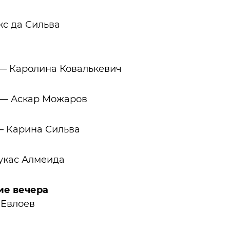
с да Сильва
— Каролина Ковалькевич
 — Аскар Можаров
— Карина Сильва
укас Алмеида
ие вечера
 Евлоев