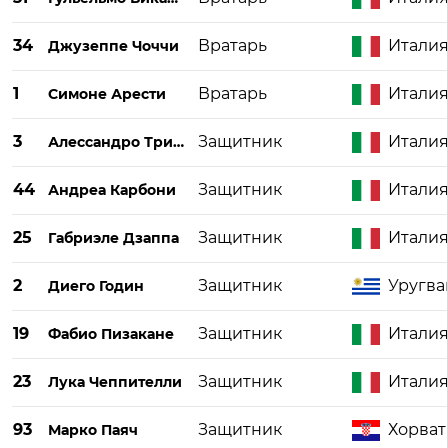
34
Вратарь
Итали
Джузеппе Чоччи
1
Вратарь
Итали
Симоне Арести
3
Защитник
Итали
Алессандро Трипальделли
44
Защитник
Итали
Андреа Карбони
25
Защитник
Итали
Габриэле Дзаппа
2
Защитник
Уругва
Диего Годин
19
Защитник
Итали
Фабио Пизакане
23
Защитник
Итали
Лука Чеппителли
93
Защитник
Хорват
Марко Паяч