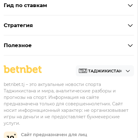
Гид по ставкам
Что такое ординар
Стратегия
Что значит «чет» и «нечет»
Стратегии ставок в лайве
Что такое фора и гандикап
Полезное
Управление банком в ставках
Прогнозы
Как ставить на футбол
Академия
Букмекеры
betnbet.tj – это актуальные новости спорта
Таджикистана и мира, аналитические разборы и
прогнозы на спорт. Информация на сайте
предназначена только для совершеннолетних. Сайт
носит информационный характер: не организовывает
игры на деньги и не предоставляет букмекерские
услуги.
Сайт предназначен для лиц