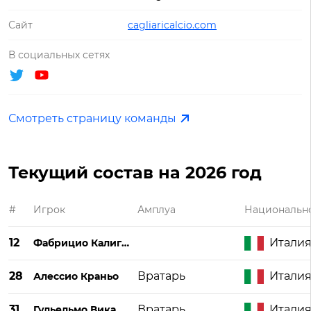
Сайт
cagliaricalcio.com
В социальных сетях
Смотреть страницу команды
Текущий состав на 2026 год
#
Игрок
Амплуа
Национальн
12
Итали
Фабрицио Калигара
28
Вратарь
Итали
Алессио Краньо
31
Вратарь
Итали
Гульельмо Викарио