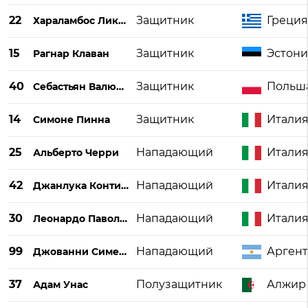
22
Защитник
Греция
Хараламбос Ликояннис
15
Защитник
Эстони
Рагнар Клаван
40
Защитник
Польш
Себастьян Валюкевич
14
Защитник
Итали
Симоне Пинна
25
Нападающий
Итали
Альберто Черри
42
Нападающий
Итали
Джанлука Контини
30
Нападающий
Итали
Леонардо Паволетти
99
Нападающий
Арген
Джованни Симеоне
37
Полузащитник
Алжир
Адам Унас