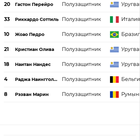
20
Полузащитник
Уругва
Гастон Перейро
33
Полузащитник
Итали
Риккардо Соттиль
10
Полузащитник
Брази
Жоао Педро
21
Полузащитник
Уругва
Кристиан Олива
18
Полузащитник
Уругва
Наитан Нандес
4
Полузащитник
Бельги
Раджа Наингголан
8
Полузащитник
Румын
Рэзван Марин