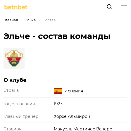
Главная
Эльче
Состав
Эльче - состав команды
О клубе
Страна
Испания
Год основания
1923
Главный тренер
Хорхе Альмирон
Стадион
Мануэль Мартинес Валеро