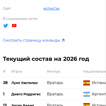
Сайт
elchecf.es
В социальных сетях
Смотреть страницу команды
Текущий состав на 2026 год
#
Игрок
Амплуа
Национальн
28
Вратарь
Испан
Луис Кастильо
1
Вратарь
Арген
Диего Родригес
13
Вратарь
Испан
Эдгар Бадия