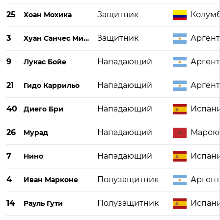
25
Защитник
Колум
Хоан Мохика
3
Защитник
Арген
Хуан Санчес Миньо
9
Нападающий
Арген
Лукас Бойе
21
Нападающий
Арген
Гидо Каррильо
40
Нападающий
Испан
Диего Бри
26
Нападающий
Марок
Мурад
7
Нападающий
Испан
Нино
4
Полузащитник
Арген
Иван Марконе
14
Полузащитник
Испан
Рауль Гути