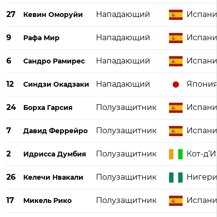
27
Нападающий
Испан
Кевин Оморуйи
9
Нападающий
Испан
Рафа Мир
6
Нападающий
Испан
Сандро Рамирес
12
Нападающий
Япони
Синдзи Окадзаки
24
Полузащитник
Испан
Борха Гарсия
7
Полузащитник
Испан
Давид Феррейро
2
Полузащитник
Кот-д’
Идрисса Думбия
26
Полузащитник
Нигер
Келечи Нвакали
17
Полузащитник
Испан
Микель Рико