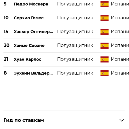
5
Полузащитник
Испан
Педро Москера
10
Полузащитник
Испан
Серхио Гомес
15
Полузащитник
Испан
Хавьер Онтиверос
20
Полузащитник
Испан
Хайме Сеоане
21
Полузащитник
Испан
Хуан Карлос
8
Полузащитник
Испан
Эухени Вальдеррама
Гид по ставкам