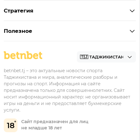
Что такое ординар
Стратегия
Что значит «чет» и «нечет»
Стратегии ставок в лайве
Что такое фора и гандикап
Полезное
Управление банком в ставках
Прогнозы
Как ставить на футбол
Академия
Букмекеры
betnbet.tj – это актуальные новости спорта
Таджикистана и мира, аналитические разборы и
прогнозы на спорт. Информация на сайте
предназначена только для совершеннолетних. Сайт
носит информационный характер: не организовывает
игры на деньги и не предоставляет букмекерские
услуги.
Сайт предназначен для лиц
18
не младше 18 лет