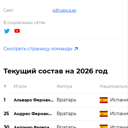
Сайт
sdhuesca.es
В социальных сетях
Смотреть страницу команды
Текущий состав на 2026 год
#
Игрок
Амплуа
Национально
1
Вратарь
Испан
Альваро Фернандес
25
Вратарь
Испан
Андрес Фернандес
30
Вратарь
Испан
Антонио Валера