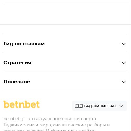
Гид по ставкам
Что такое ординар
Стратегия
Что значит «чет» и «нечет»
Стратегии ставок в лайве
Что такое фора и гандикап
Полезное
Управление банком в ставках
Прогнозы
Как ставить на футбол
Академия
Букмекеры
betnbet.tj – это актуальные новости спорта
Таджикистана и мира, аналитические разборы и