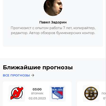
Павел Задорин
Прогнозист с опытом работы 7 лет, копирайтер,
редактор. Автор обзоров букмекерских контор.
Ближайшие прогнозы
ВСЕ ПРОГНОЗЫ
03:00
ВТОРНИК
ПО
02.05.2023
0