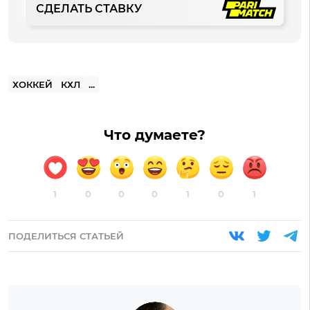
СДЕЛАТЬ СТАВКУ
ХОККЕЙ
КХЛ
...
Что думаете?
1
0
0
0
1
0
1
ПОДЕЛИТЬСЯ СТАТЬЕЙ