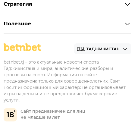
Стратегия
Что значит «чет» и «нечет»
Стратегии ставок в лайве
Что такое фора и гандикап
Полезное
Управление банком в ставках
Прогнозы
Как ставить на футбол
Академия
Букмекеры
betnbet.tj – это актуальные новости спорта
Таджикистана и мира, аналитические разборы и
прогнозы на спорт. Информация на сайте
предназначена только для совершеннолетних. Сайт
носит информационный характер: не организовывает
игры на деньги и не предоставляет букмекерские
услуги.
Сайт предназначен для лиц
18
не младше 18 лет