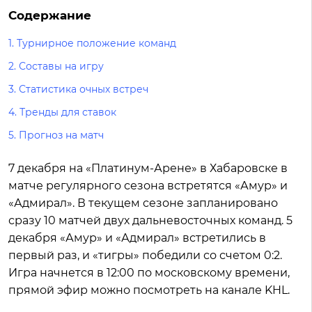
Содержание
1.
Турнирное положение команд
2.
Составы на игру
3.
Статистика очных встреч
4.
Тренды для ставок
5.
Прогноз на матч
7 декабря на «Платинум-Арене» в Хабаровске в
матче регулярного сезона встретятся «Амур» и
«Адмирал». В текущем сезоне запланировано
сразу 10 матчей двух дальневосточных команд. 5
декабря «Амур» и «Адмирал» встретились в
первый раз, и «тигры» победили со счетом 0:2.
Игра начнется в 12:00 по московскому времени,
прямой эфир можно посмотреть на канале KHL.