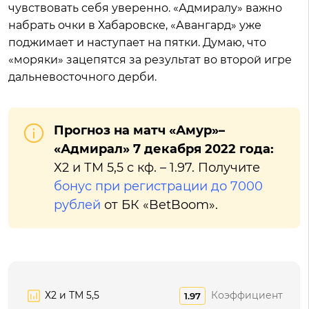
чувствовать себя уверенно. «Адмиралу» важно
набрать очки в Хабаровске, «Авангард» уже
поджимает и наступает на пятки. Думаю, что
«моряки» зацепятся за результат во второй игре
дальневосточного дерби.
Прогноз на матч «Амур»–
«Адмирал» 7 декабря 2022 года:
Х2 и ТМ 5,5 с кф. – 1.97. Получите
бонус при регистрации до 7000
рублей
от БК «BetBoom».
Х2 и ТМ 5,5
Коэффициент
1.97