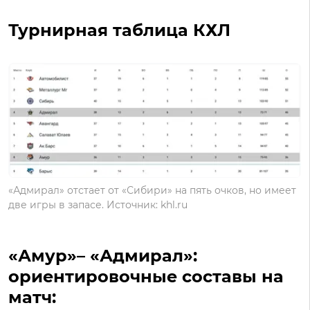
Турнирная таблица КХЛ
«Адмирал» отстает от «Сибири» на пять очков, но имеет
две игры в запасе. Источник: khl.ru
«Амур»– «Адмирал»:
ориентировочные составы на
матч: