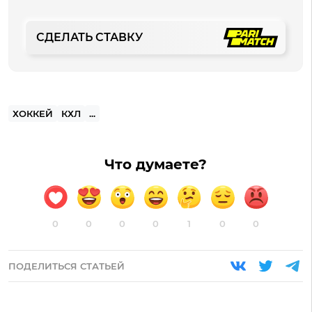
СДЕЛАТЬ СТАВКУ
ХОККЕЙ
КХЛ
...
Что думаете?
0
0
0
0
1
0
0
ПОДЕЛИТЬСЯ СТАТЬЕЙ