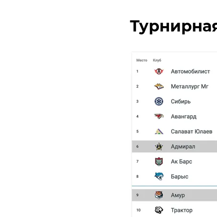
Турнирна