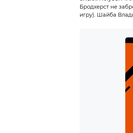
Бродхерст не забр
игру). Шайба Влад