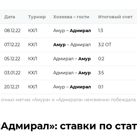
Дата
Турнир
Хозяева – гости
Итоговый счет
08.12.22
КХЛ
Амур –
Адмирал
1:3
07.12.22
КХЛ
Амур
– Адмирал
3:2 ОТ
05.12.22
КХЛ
Адмирал –
Амур
0:2
03.01.22
КХЛ
Адмирал –
Амур
3:5
20.12.21
КХЛ
Амур –
Адмирал
0:1
х очных матчах «Амура» и «Адмирала» неизменно побеждал
«Адмирал»: ставки по ста