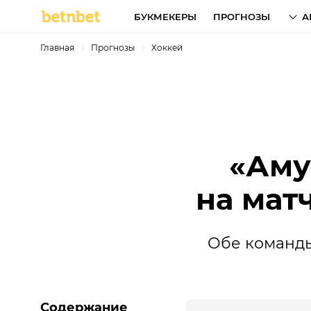
БУКМЕКЕРЫ
ПРОГНОЗЫ
А
Главная
Прогнозы
Хоккей
«Аму
на мат
Обе команды 
Содержание