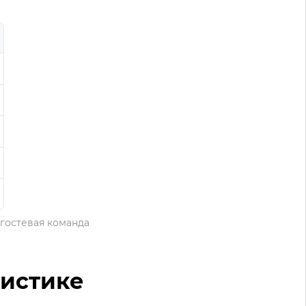
а гостевая команда
тистике