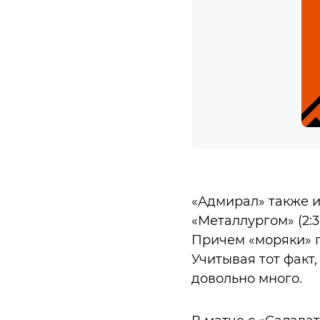
«Адмирал» также иг
«Металлургом» (2:3
Причем «моряки» пр
Учитывая тот факт,
довольно много.