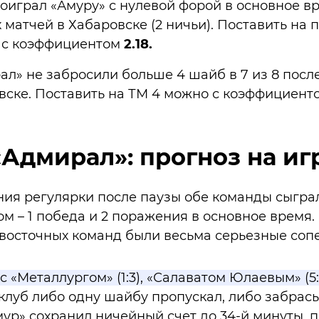
оиграл «Амуру» с нулевой форой в основное вре
матчей в Хабаровске (2 ничьи). Поставить на 
о с коэффициентом
2.18.
ал» не забросили больше 4 шайб в 7 из 8 посл
вске. Поставить на ТМ 4 можно с коэффициен
«Адмирал»: прогноз на иг
ия регулярки после паузы обе команды сыграл
м – 1 победа и 2 поражения в основное время. 
евосточных команд были весьма серьезные соп
с «Металлургом» (1:3), «Салаватом Юлаевым» (5
луб либо одну шайбу пропускал, либо забрасыв
ур» сохранил ничейный счет до 34-й минуты, п