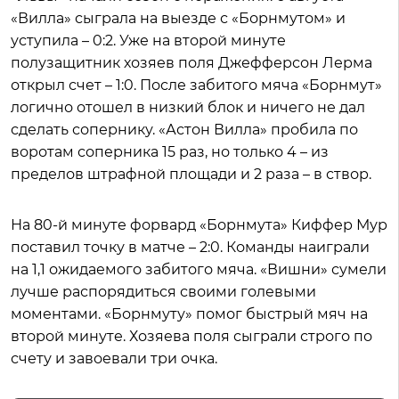
«Вилла» сыграла на выезде с «Борнмутом» и
уступила – 0:2. Уже на второй минуте
полузащитник хозяев поля Джефферсон Лерма
открыл счет – 1:0. После забитого мяча «Борнмут»
логично отошел в низкий блок и ничего не дал
сделать сопернику. «Астон Вилла» пробила по
воротам соперника 15 раз, но только 4 – из
пределов штрафной площади и 2 раза – в створ.
На 80-й минуте форвард «Борнмута» Киффер Мур
поставил точку в матче – 2:0. Команды наиграли
на 1,1 ожидаемого забитого мяча. «Вишни» сумели
лучше распорядиться своими голевыми
моментами. «Борнмуту» помог быстрый мяч на
второй минуте. Хозяева поля сыграли строго по
счету и завоевали три очка.