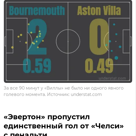
За все 90 минут у «Виллы» не было ни одного явного
голевого момента. Источник: understat.com
«Эвертон» пропустил
единственный гол от «Челси»
с пенальти