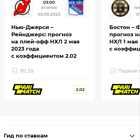
03:00
ВТОРНИК
ПО
02.05.2023
0
Нью-Джерси –
Бостон – 
Рейнджерс: прогноз
прогноз н
на плей-офф НХЛ 2 мая
НХЛ 1 мая 
2023 года
с коэффиц
с коэффициентом 2.02
Ф2 (0)
Первый г
2.02
Гид по ставкам