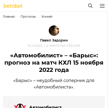
Главная
Прогнозы
Хоккей
Павел Задорин
13.11.2022
2 МИНУТЫ ЧТЕНИЯ
«Автомобилист» – «Барыс»:
прогноз на матч КХЛ 15 ноября
2022 года
«Барыс» – неудобный соперник для
«Автомобилиста».
Автомобилист