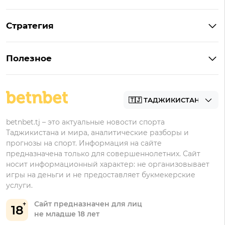
Что такое ординар
Стратегия
Что значит «чет» и «нечет»
Стратегии ставок в лайве
Что такое фора и гандикап
Полезное
Управление банком в ставках
Прогнозы
Как ставить на футбол
Академия
Букмекеры
betnbet.tj – это актуальные новости спорта
Таджикистана и мира, аналитические разборы и
прогнозы на спорт. Информация на сайте
предназначена только для совершеннолетних. Сайт
носит информационный характер: не организовывает
игры на деньги и не предоставляет букмекерские
услуги.
Сайт предназначен для лиц
18
не младше 18 лет