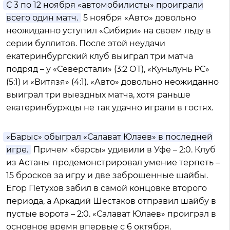
С 3 по 12 ноября «автомобилисты» проиграли
всего один матч.
5 ноября «Авто» довольно
неожиданно уступил «Сибири» на своем льду в
серии буллитов. После этой неудачи
екатеринбургский клуб выиграл три матча
подряд – у «Северстали» (3:2 ОТ), «Куньлунь РС»
(5:1) и «Витязя» (4:1). «Авто» довольно неожиданно
выиграл три выездных матча, хотя раньше
екатеринбуржцы не так удачно играли в гостях.
«Барыс» обыграл «Салават Юлаев» в последней
игре.
Причем «барсы» удивили в Уфе – 2:0. Клуб
из Астаны продемонстрировал умение терпеть –
15 бросков за игру и две заброшенные шайбы.
Егор Петухов забил в самой концовке второго
периода, а Аркадий Шестаков отправил шайбу в
пустые ворота – 2:0. «Салават Юлаев» проиграл в
основное время впервые с 6 октября.