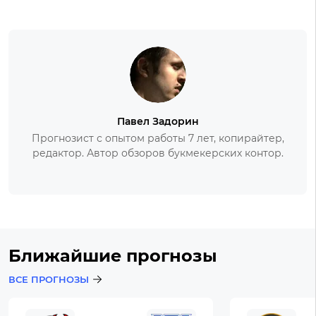
Павел Задорин
Прогнозист с опытом работы 7 лет, копирайтер,
редактор. Автор обзоров букмекерских контор.
Ближайшие прогнозы
ВСЕ ПРОГНОЗЫ