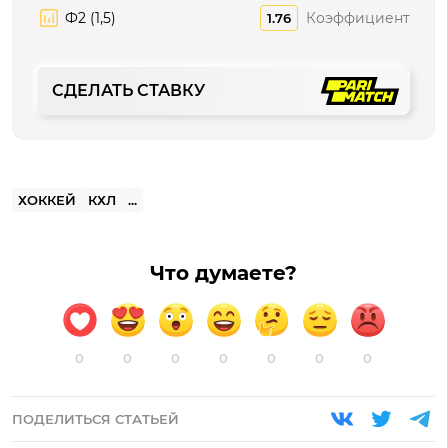
Ф2 (1,5)
Коэффициент
1.76
СДЕЛАТЬ СТАВКУ
ХОККЕЙ
КХЛ
...
Что думаете?
0
0
0
0
0
0
0
ПОДЕЛИТЬСЯ СТАТЬЕЙ