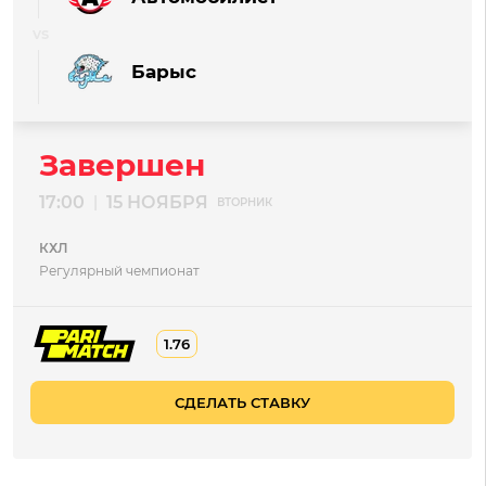
Барыс
Завершен
17:00
15 НОЯБРЯ
|
ВТОРНИК
КХЛ
Регулярный чемпионат
1.76
СДЕЛАТЬ СТАВКУ