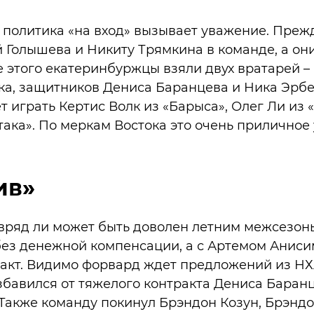
 политика «на вход» вызывает уважение. Прежд
 Голышева и Никиту Трямкина в команде, а они
 этого екатеринбуржцы взяли двух вратарей –
а, защитников Дениса Баранцева и Ника Эрбе
т играть Кертис Волк из «Барыса», Олег Ли из
така». По меркам Востока это очень прилич
ив»
вряд ли может быть доволен летним межсезон
ез денежной компенсации, а с Артемом Аниси
ракт. Видимо форвард ждет предложений из НХ
избавился от тяжелого контракта Дениса Баран
 Также команду покинул Брэндон Козун, Брэндо