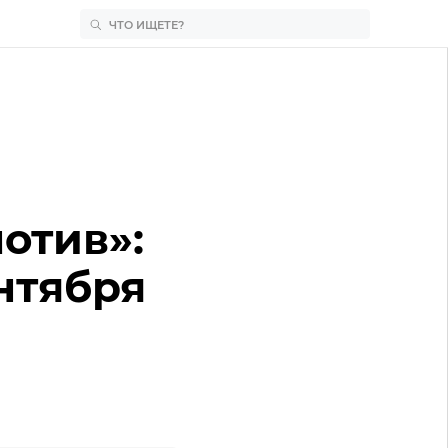
отив»:
нтября