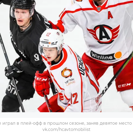
 играл в плей-офф в прошлом сезоне, заняв девятое место 
vk.com/hcavtomobilist