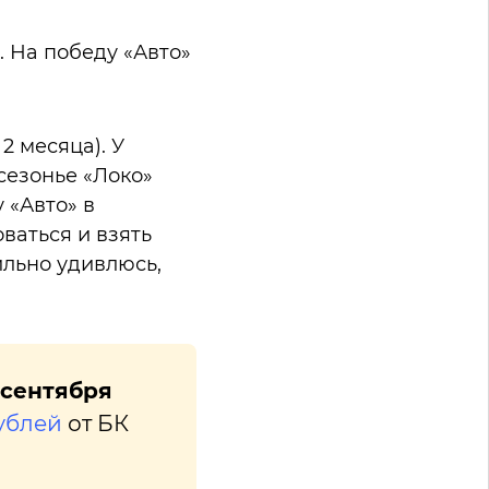
 На победу «Авто»
2 месяца). У
сезонье «Локо»
 «Авто» в
ваться и взять
ильно удивлюсь,
 сентября
ублей
от БК