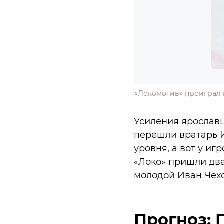
«Локомотив» проиграл в
Усиления ярослав
перешли вратарь И
уровня, а вот у иг
«Локо» пришли два
молодой Иван Чех
Прогноз: 