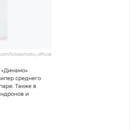
om/hclokomotiv_official
 «Динамо»
кипер среднего
паре. Также в
Андронов и