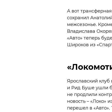
А вот трансферная
сохранил Анатолий
межсезонье. Кроме
Владислава Окоряк
«Авто» теперь буде
Широков из «Спар
«Локомот
Ярославский клуб 
и Рид Буше ушли б
не продлили конт
новость – «Локо» 
перешел в «Авто».