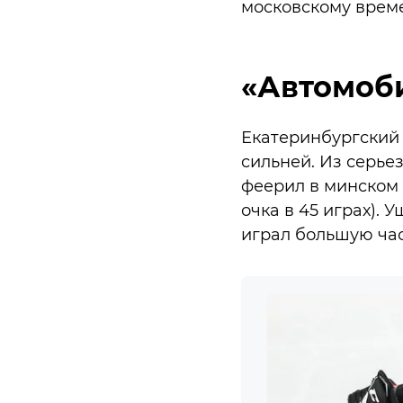
московскому врем
«Автомоб
Екатеринбургский 
сильней. Из серье
феерил в минском «
очка в 45 играх).
играл большую част