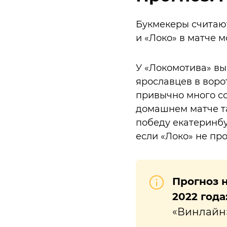
Букмекеры считают
и «Локо» в матче 
У «Локомотива» вы
ярославцев в воро
привычно много со
домашнем матче т
победу екатеринбу
если «Локо» не п
Прогноз н
2022 года
«Винлайн»