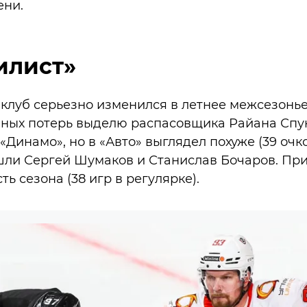
ени.
илист»
клуб серьезно изменился в летнее межсезонье
зных потерь выделю распасовщика Райана Спу
Динамо», но в «Авто» выглядел похуже (39 очко
 Ушли Сергей Шумаков и Станислав Бочаров. П
ь сезона (38 игр в регулярке).