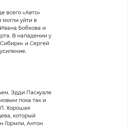
е всего «Авто»
 могли уйти в
 Ивана Бобкова и
рта. В нападении у
 «Сибири» и Сергей
ное усиление.
ьем. Эдди Паскуале
мовым пока так и
Л. Хорошая
цева, который
н Гормли, Антон