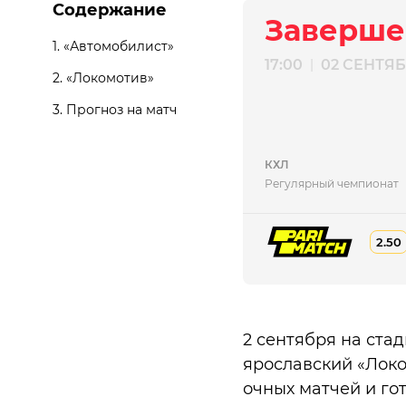
Содержание
Заверше
1.
«Автомобилист»
17:00
02 СЕНТЯ
|
2.
«Локомотив»
3.
Прогноз на матч
КХЛ
Регулярный чемпионат
2.50
2 сентября на ста
ярославский «Локо
очных матчей и гот