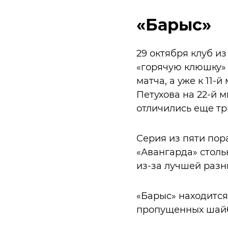
«Барыс»
29 октября клуб и
«горячую клюшку» 
матча, а уже к 11-
Петухова на 22-й 
отличились еще т
Серия из пяти пор
«Авангарда» стольк
из-за лучшей разн
«Барыс» находится
пропущенных шайб)