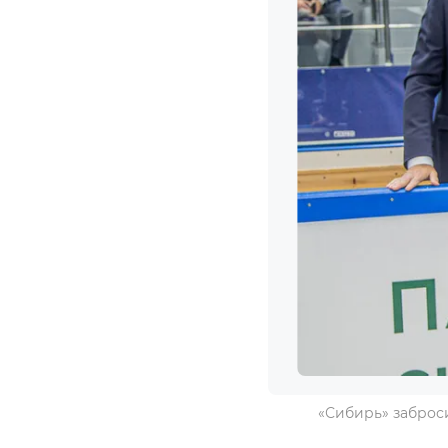
«Сибирь» заброси