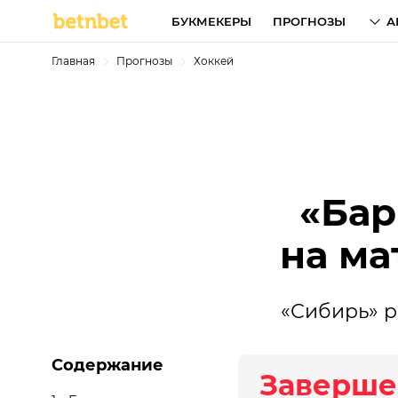
БУКМЕКЕРЫ
ПРОГНОЗЫ
А
Главная
Прогнозы
Хоккей
«Бар
на ма
«Сибирь» р
Содержание
Заверше