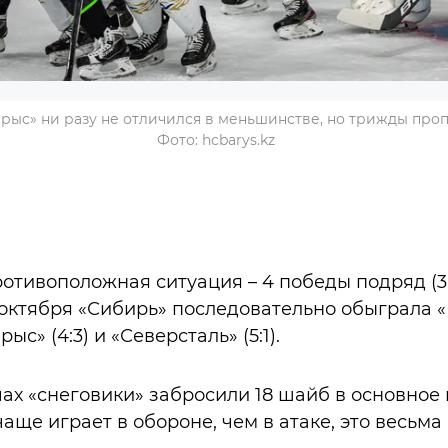
арыс» ни разу не отличился в меньшинстве, но трижды проп
Фото: hcbarys.kz
отивоположная ситуация – 4 победы подряд (3 
 октября «Сибирь» последовательно обыграла «Ви
рыс» (4:3) и «Северсталь» (5:1).
чах «снеговики» забросили 18 шайб в основное 
чаще играет в обороне, чем в атаке, это весьм