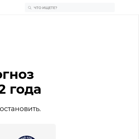
огноз
2 года
остановить.