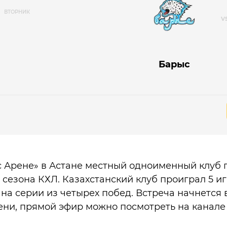
ВТОРНИК
Барыс
с Арене» в Астане местный одноименный клуб 
 сезона КХЛ. Казахстанский клуб проиграл 5 иг
а серии из четырех побед. Встреча начнется в
ни, прямой эфир можно посмотреть на канале 