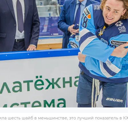
ла шесть шайб в меньшинстве, это лучший показатель в КХЛ.