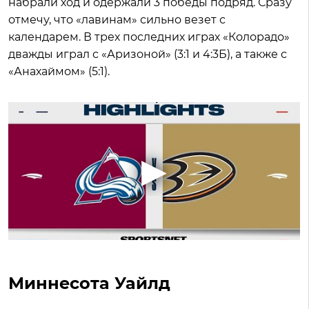
набрали ход и одержали 3 победы подряд. Сразу
отмечу, что «лавинам» сильно везет с
календарем. В трех последних играх «Колорадо»
дважды играл с «Аризоной» (3:1 и 4:3Б), а также с
«Анахаймом» (5:1).
Миннесота Уайлд