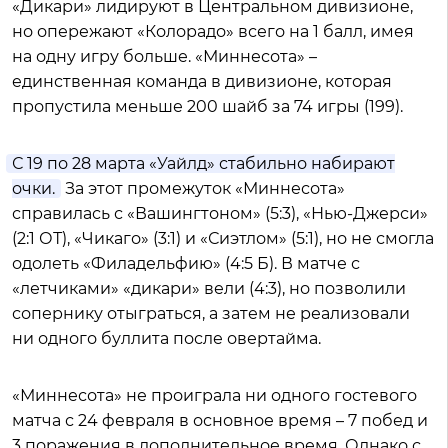
«Дикари» лидируют в Центральном дивизионе,
но опережают «Колорадо» всего на 1 балл, имея
на одну игру больше. «Миннесота» –
единственная команда в дивизионе, которая
пропустила меньше 200 шайб за 74 игры (199).
С 19 по 28 марта «Уайлд» стабильно набирают
очки.
За этот промежуток «Миннесота»
справилась с «Вашингтоном» (5:3), «Нью-Джерси»
(2:1 ОТ), «Чикаго» (3:1) и «Сиэтлом» (5:1), но не смогла
одолеть «Филадельфию» (4:5 Б). В матче с
«летчиками» «дикари» вели (4:3), но позволили
сопернику отыграться, а затем не реализовали
ни одного буллита после овертайма.
«Миннесота» не проиграла ни одного гостевого
матча с 24 февраля в основное время – 7 побед и
3 поражения в дополнительное время. Однако с