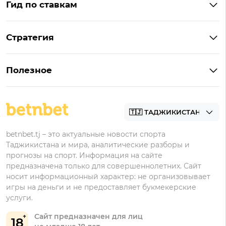
Гид по ставкам
Что такое ординар
Стратегия
Что значит «чет» и «нечет»
Стратегии ставок в лайве
Что такое фора и гандикап
Полезное
Управление банком в ставках
Прогнозы
Как ставить на футбол
Академия
Букмекеры
betnbet.tj – это актуальные новости спорта
Таджикистана и мира, аналитические разборы и
прогнозы на спорт. Информация на сайте
предназначена только для совершеннолетних. Сайт
носит информационный характер: не организовывает
игры на деньги и не предоставляет букмекерские
услуги.
Сайт предназначен для лиц
18