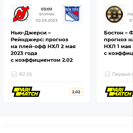
03:00
ВТОРНИК
ПО
02.05.2023
0
Нью-Джерси –
Бостон – 
Рейнджерс: прогноз
прогноз н
на плей-офф НХЛ 2 мая
НХЛ 1 мая 
2023 года
с коэффиц
с коэффициентом 2.02
Ф2 (0)
Первый г
2.02