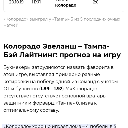
20.10.19
НХЛ
2:6
Колорадо
«Колорадо» выиграл у «Тампы» 3 из 5 последних очных
матчей
Колорадо Эвеланш – Тампа-
Бэй Лайтнинг: прогноз на игру
Букмекеры затрудняются назвать фаворита в
этой игре, выставляя примерно равные
котировки на победу одной из команд с учетом
ОТ и буллитов (
1.89
–
1.92
). У «Колорадо»
отсутствует отсутствует основной вратарь,
защитник и форвард. «Тампа» близка к
оптимальному составу.
«Колорадо» хорошо играет дома – 4 победы в 5