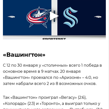
«Вашингтон»
С 12 по 30 января у «столичных» всего 1 победа в
основное время в 9 матчах. 20 января
«Вашингтон» проехался по «Аризоне» – 4:0, но
затем набрали всего 2 из 8 возможных очков.
Так «Вашингтон» проиграл «Вегасу» (2:6),
«Колорадо» (2:3) и «Торонто», а выиграл только у