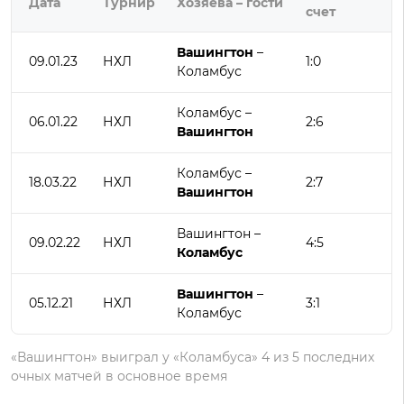
Дата
Турнир
Хозяева – гости
счет
Вашингтон
–
09.01.23
НХЛ
1:0
Коламбус
Коламбус –
06.01.22
НХЛ
2:6
Вашингтон
Коламбус –
18.03.22
НХЛ
2:7
Вашингтон
Вашингтон –
09.02.22
НХЛ
4:5
Коламбус
Вашингтон
–
05.12.21
НХЛ
3:1
Коламбус
«Вашингтон» выиграл у «Коламбуса» 4 из 5 последних
очных матчей в основное время