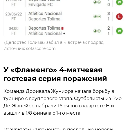
«Депортес Толима» забил в 4 встречах подряд.
Источник: sofascore.com
У «Фламенго» 4-матчевая
гостевая серия поражений
Команда Доривала Жуниора начала борьбу в
турнире с группового этапа. Футболисты из Рио-
Де-Жанейро набрали 16 очков в квартете H и
вышли в 1/8 финала с 1-го места.
Результаты «Фламенго» в последние недели