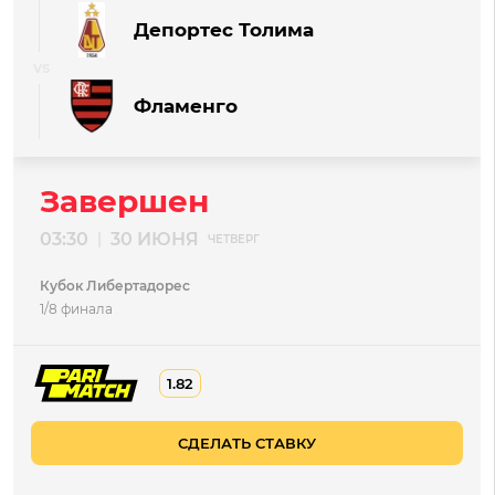
Депортес Толима
Фламенго
Завершен
03:30
30 ИЮНЯ
|
ЧЕТВЕРГ
Кубок Либертадорес
1/8 финала
1.82
СДЕЛАТЬ СТАВКУ