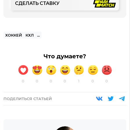
СДЕЛАТЬ СТАВКУ
ХОККЕЙ
КХЛ
...
Что думаете?
0
0
0
0
1
0
0
ПОДЕЛИТЬСЯ СТАТЬЕЙ