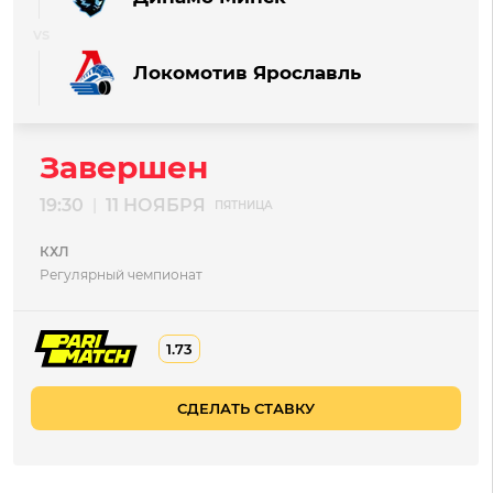
Локомотив Ярославль
Завершен
19:30
11 НОЯБРЯ
|
ПЯТНИЦА
КХЛ
Регулярный чемпионат
1.73
СДЕЛАТЬ СТАВКУ