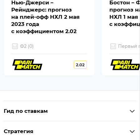
Нью-Джерси –
Бостон – 
Рейнджерс: прогноз
прогноз н
на плей-офф НХЛ 2 мая
НХЛ 1 мая 
2023 года
с коэффиц
с коэффициентом 2.02
Ф2 (0)
Первый г
2.02
Гид по ставкам
Что такое ординар
Стратегия
Что значит «чет» и «нечет»