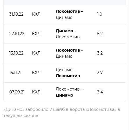
Локомотив
–
31.10.22
КХЛ
1:0
Динамо
Динамо
–
22.10.22
КХЛ
5:2
Локомотив
Локомотив
–
15.10.22
КХЛ
3:2
Динамо
Динамо –
15.11.21
КХЛ
3:7
Локомотив
Локомотив –
07.09.21
КХЛ
3:4
Динамо
«Динамо» забросило 7 шайб в ворота «Локомотива» в
текущем сезоне