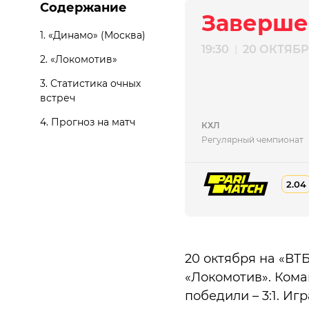
Содержание
Заверше
1.
«Динамо» (Москва)
19:30
20 ОКТЯБ
|
2.
«Локомотив»
3.
Статистика очных
встреч
4.
Прогноз на матч
КХЛ
Регулярный чемпионат
2.04
20 октября на «ВТ
«Локомотив». Кома
победили – 3:1. Иг