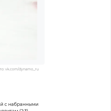
то: vk.com/dynamo_ru
ей с набранными