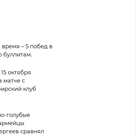
 время – 5 побед в
о буллитам.
 15 октября
в матче с
бирский клуб
ло-голубые
 армейцы
Сергеев сравнял