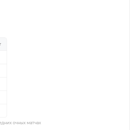
т
ледних очных матчах