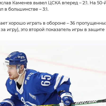
ислав Каменев вывел ЦСКА вперед – 2:1. На 50-
 в большинстве – 3:1.
ет хорошо играть в обороне – 36 пропущенных
м за игру), это второй показатель игры в защи