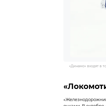
«Динамо» входят в т
«Локомот
«Железнодорожник