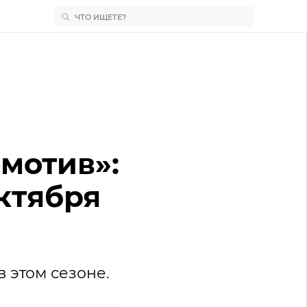
мотив»:
ктября
 этом сезоне.