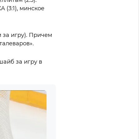
литам (2:3).
 (3:1), минское
м за игру). Причем
талеваров».
шайб за игру в