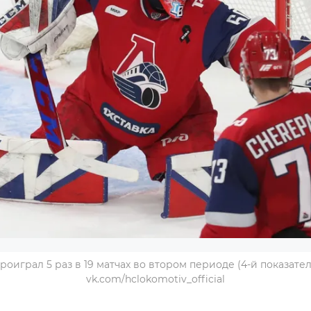
оиграл 5 раз в 19 матчах во втором периоде (4-й показател
vk.com/hclokomotiv_official