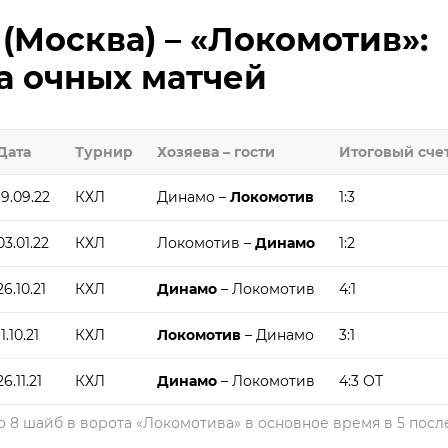
(Москва) – «Локомотив»:
ка очных матчей
Дата
Турнир
Хозяева – гости
Итоговый сче
19.09.22
КХЛ
Динамо –
Локомотив
1:3
03.01.22
КХЛ
Локомотив –
Динамо
1:2
26.10.21
КХЛ
Динамо
– Локомотив
4:1
11.10.21
КХЛ
Локомотив
– Динамо
3:1
26.11.21
КХЛ
Динамо
– Локомотив
4:3 ОТ
 8 шайб в ворота «Локомотива» в основное время в 5 пос