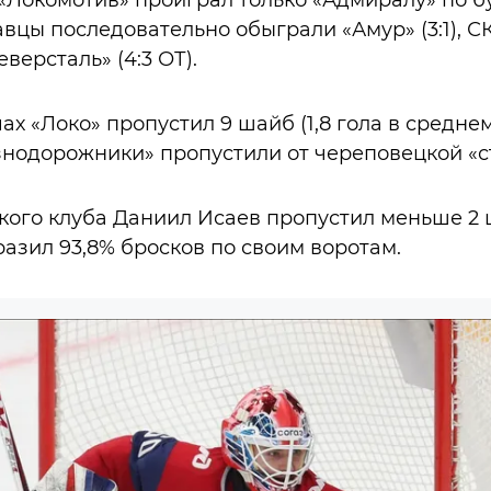
«Локомотив» проиграл только «Адмиралу» по бул
вцы последовательно обыграли «Амур» (3:1), СКА
еверсталь» (4:3 ОТ).
ах «Локо» пропустил 9 шайб (1,8 гола в средне
знодорожники» пропустили от череповецкой «с
кого клуба Даниил Исаев пропустил меньше 2 
тразил 93,8% бросков по своим воротам.