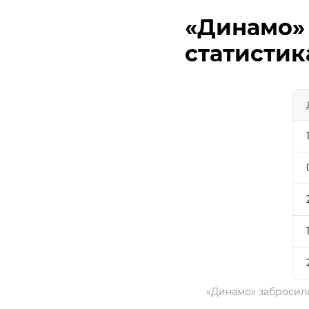
«Динамо» 
статисти
«Динамо» забросило