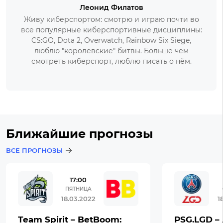
Леонид Филатов
Живу киберспортом: смотрю и играю почти во
все популярные киберспортивные дисциплины:
CS:GO, Dota 2, Overwatch, Rainbow Six Siege,
люблю "королевские" битвы. Больше чем
смотреть киберспорт, люблю писать о нём.
Ближайшие прогнозы
ВСЕ ПРОГНОЗЫ
17:00
ПЯТНИЦА
18.03.2022
1
Team Spirit – BetBoom:
PSG.LGD – 