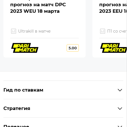
прогноз на матч DPC
прогноз н
2023 WEU 18 марта
2023 EEU 1
Ultrakill в матче
П1 со сче
5.00
Гид по ставкам
Что такое ординар
Стратегия
Что значит «чет» и «нечет»
Стратегии ставок в лайве
Что такое фора и гандикап
Полезное