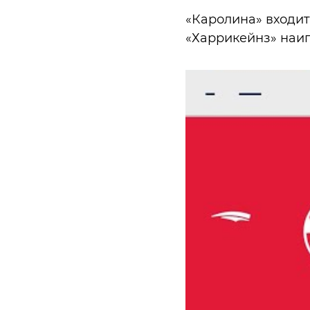
«Каролина» входит
«Харрикейнз» наи