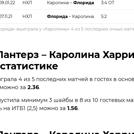
09.01.22
НХЛ
Каролина –
Флорида
3:4 ОТ
07.11.21
НХЛ
Флорида
– Каролина
5:2
орида» выиграла у «Каролины» 4 из 5 последних очных ма
антерз – Каролина Харри
 статистике
рала 4 из 5 последних матчей в гостях в осно
 можно за
2.36
.
устила минимум 3 шайбы в 8 из 10 гостевых ма
 на ИТБ1 (2,5) можно за
1.56
.