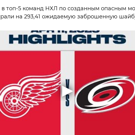
 в топ-5 команд НХЛ по созданным опасным мом
грали на 293,41 ожидаемую заброшенную шайб