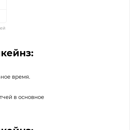
тчей
кейнз:
вное время.
тчей в основное