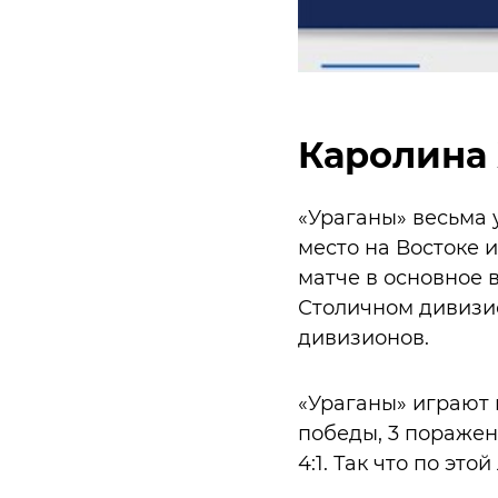
Каролина
«Ураганы» весьма 
место на Востоке 
матче в основное 
Столичном дивизио
дивизионов.
«Ураганы» играют 
победы, 3 поражен
4:1. Так что по эт