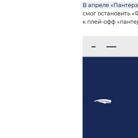
В апреле «Пантерз»
смог остановить «Ф
к плей-офф «панте