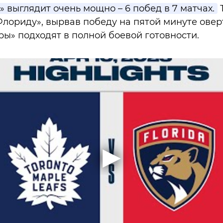
 выглядит очень мощно – 6 побед в 7 матчах.
Т
лориду», вырвав победу на пятой минуте оверта
ры» подходят в полной боевой готовности.