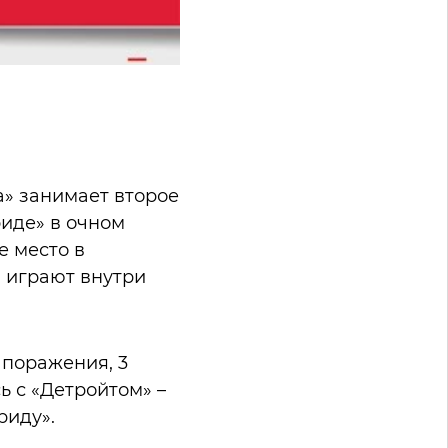
а» занимает второе
риде» в очном
е место в
 играют внутри
 поражения, 3
ь с «Детройтом» –
риду».