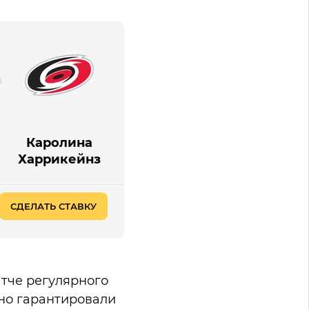
Каролина
Харрикейнз
СДЕЛАТЬ СТАВКУ
тче регулярного
вно гарантировали