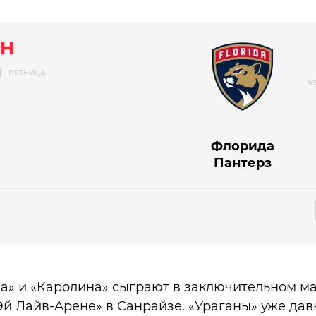
н
Я
ПЯТНИЦА
Флорида
Пантерз
а» и «Каролина» сыграют в заключительном ма
Эй Лайв-Арене» в Санрайзе. «Ураганы» уже да