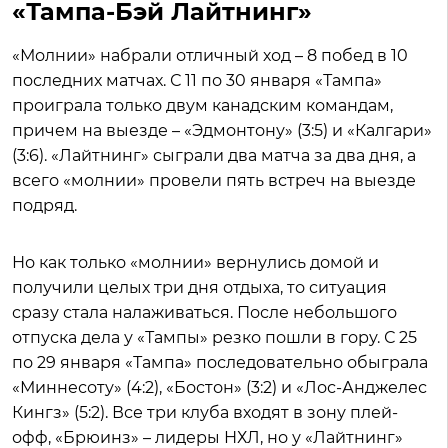
«Тампа-Бэй Лайтнинг»
«Молнии» набрали отличный ход – 8 побед в 10
последних матчах. С 11 по 30 января «Тампа»
проиграла только двум канадским командам,
причем на выезде – «Эдмонтону» (3:5) и «Калгари»
(3:6). «Лайтнинг» сыграли два матча за два дня, а
всего «молнии» провели пять встреч на выезде
подряд.
Но как только «молнии» вернулись домой и
получили целых три дня отдыха, то ситуация
сразу стала налаживаться. После небольшого
отпуска дела у «Тампы» резко пошли в гору. С 25
по 29 января «Тампа» последовательно обыграла
«Миннесоту» (4:2), «Бостон» (3:2) и «Лос-Анджелес
Кингз» (5:2). Все три клуба входят в зону плей-
офф, «Брюинз» – лидеры НХЛ, но у «Лайтнинг»