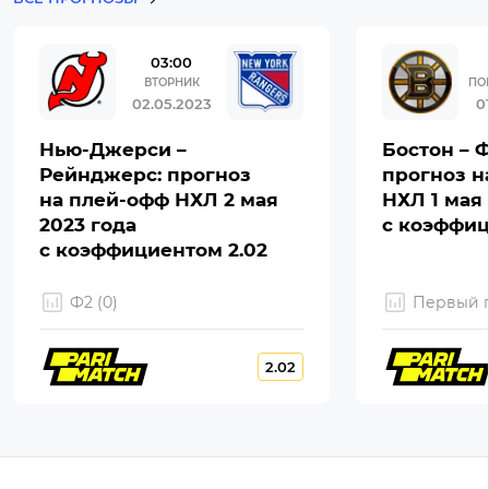
03:00
ВТОРНИК
ПО
02.05.2023
0
Нью-Джерси –
Бостон – 
Рейнджерс: прогноз
прогноз н
на плей-офф НХЛ 2 мая
НХЛ 1 мая 
2023 года
с коэффиц
с коэффициентом 2.02
Ф2 (0)
Первый г
2.02