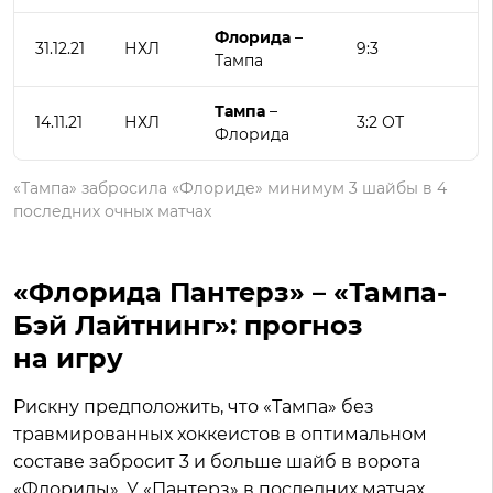
Флорида
–
31.12.21
НХЛ
9:3
Тампа
Тампа
–
14.11.21
НХЛ
3:2 ОТ
Флорида
«Тампа» забросила «Флориде» минимум 3 шайбы в 4
последних очных матчах
«Флорида Пантерз» – «Тампа-
Бэй Лайтнинг»: прогноз
на игру
Рискну предположить, что «Тампа» без
травмированных хоккеистов в оптимальном
составе забросит 3 и больше шайб в ворота
«Флориды». У «Пантерз» в последних матчах