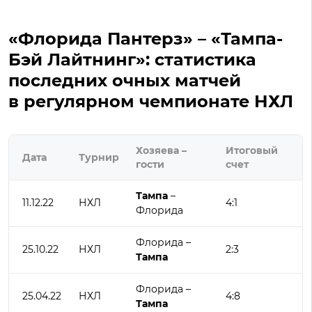
«Флорида Пантерз» – «Тампа-
Бэй Лайтнинг»: статистика
последних очных матчей
в регулярном чемпионате НХЛ
Хозяева –
Итоговый
Дата
Турнир
гости
счет
Тампа
–
11.12.22
НХЛ
4:1
Флорида
Флорида –
25.10.22
НХЛ
2:3
Тампа
Флорида –
25.04.22
НХЛ
4:8
Тампа