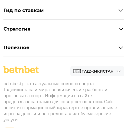
Гид по ставкам
Что такое ординар
Стратегия
Что значит «чет» и «нечет»
Стратегии ставок в лайве
Что такое фора и гандикап
Полезное
Управление банком в ставках
Прогнозы
Как ставить на футбол
Академия
Букмекеры
betnbet.tj – это актуальные новости спорта
Таджикистана и мира, аналитические разборы и
прогнозы на спорт. Информация на сайте
предназначена только для совершеннолетних. Сайт
носит информационный характер: не организовывает
игры на деньги и не предоставляет букмекерские
услуги.