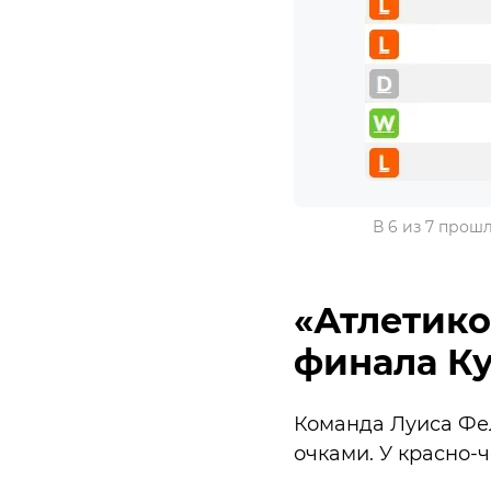
В 6 из 7 прош
«Атлетико
финала К
Команда Луиса Фел
очками. У красно-ч