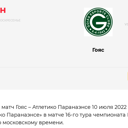
н
ОСКРЕСЕНЬЕ
Гояс
матч Гояс – Атлетико Паранаэнсе 10 июля 2022 
ико Паранаэнсе» в матче 16-го тура чемпионата
по московскому времени.