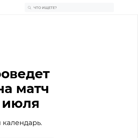
роведет
на матч
 июля
 календарь.