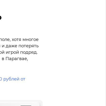
о
поле, хотя многое
 и даже потерять
ой игрой подряд.
 в Парагвае,
0 рублей от