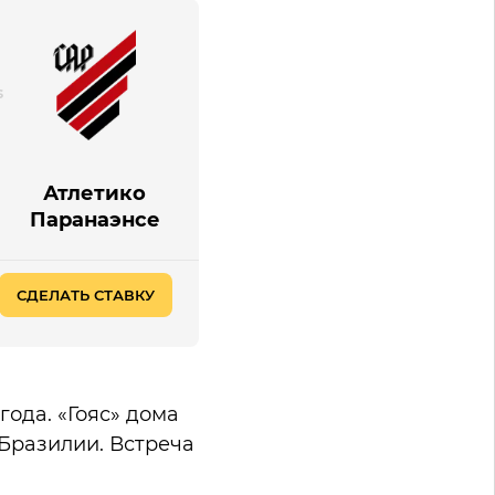
Атлетико
Паранаэнсе
СДЕЛАТЬ СТАВКУ
года. «Гояс» дома
 Бразилии. Встреча