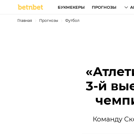
БУКМЕКЕРЫ
ПРОГНОЗЫ
А
Главная
Прогнозы
Футбол
«Атлет
3-й вы
чемп
Команду Ск