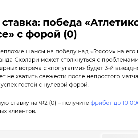
 ставка: победа «Атлетик
е» с форой (0)
неплохие шансы на победу над «Гоясом» на его 
манда Сколари может столкнуться с проблемами
черных встреча с «попугаями» будет 3-й выездн
т не хватить свежести после непростого матча
успех гостей с нулевой форой.
ую ставку на Ф2 (0) – получите
фрибет до 10 00
ых клиентов.