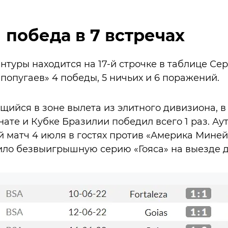
1 победа в 7 встречах
туры находится на 17-й строчке в таблице Сер
 «попугаев» 4 победы, 5 ничьих и 6 поражений.
ющийся в зоне вылета из элитного дивизиона, в
нате и Кубке Бразилии победил всего 1 раз. А
 матч 4 июля в гостях против «Америка Минейро
ло безвыигрышную серию «Гояса» на выезде до