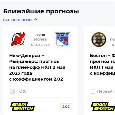
Ближайшие прогнозы
ВСЕ ПРОГНОЗЫ
03:00
ВТОРНИК
ПО
02.05.2023
0
Нью-Джерси –
Бостон – 
Рейнджерс: прогноз
прогноз н
на плей-офф НХЛ 2 мая
НХЛ 1 мая 
2023 года
с коэффиц
с коэффициентом 2.02
Ф2 (0)
Первый г
2.02