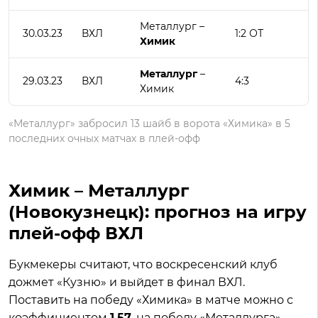
Металлург –
30.03.23
ВХЛ
1:2 ОТ
Химик
Металлург
–
29.03.23
ВХЛ
4:3
Химик
«Металлург» забросил 13 шайб в ворота «Химика» в 5
последних очных матчах в плей-офф
Химик – Металлург
(Новокузнецк): прогноз на игру
плей-офф ВХЛ
Букмекеры считают, что воскресенский клуб
дожмет «Кузню» и выйдет в финал ВХЛ.
Поставить на победу «Химика» в матче можно с
коэффициентом
1.57
, на победу «Металлурга» –