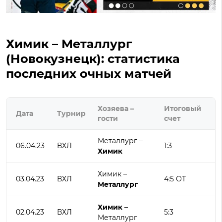
Химик – Металлург
(Новокузнецк): статистика
последних очных матчей
Хозяева –
Итоговый
Дата
Турнир
гости
счет
Металлург –
06.04.23
ВХЛ
1:3
Химик
Химик –
03.04.23
ВХЛ
4:5 ОТ
Металлург
Химик
–
02.04.23
ВХЛ
5:3
Металлург