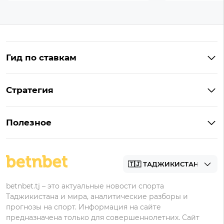
Гид по ставкам
Что такое ординар
Стратегия
Что значит «чет» и «нечет»
Стратегии ставок в лайве
Что такое фора и гандикап
Полезное
Управление банком в ставках
Прогнозы
Как ставить на футбол
Академия
Букмекеры
betnbet.tj – это актуальные новости спорта
Таджикистана и мира, аналитические разборы и
прогнозы на спорт. Информация на сайте
предназначена только для совершеннолетних. Сайт