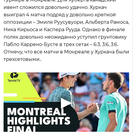
ивент сложился довольно удачно. Хуркач
выиграл 4 матча подряд у довольно крепкой
оппозиции – Эмиля Руусувуори, Альберта Рамоса,
Ника Кирьоса и Каспера Рууда. Однако в финале
поляк довольно неожиданно уступил грунтовику
Пабло Каррено-Бусте в трех сетах – 6:3, 3:6, 3:6.
Отмечу, что все матчи в Монреале у Хуркача были
трехсетовыми..