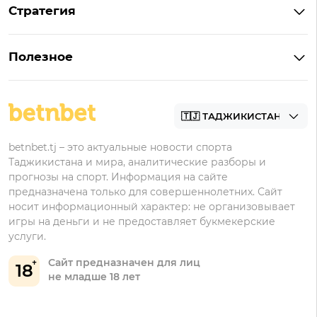
Стратегия
Что значит «чет» и «нечет»
Стратегии ставок в лайве
Что такое фора и гандикап
Полезное
Управление банком в ставках
Прогнозы
Как ставить на футбол
Академия
Букмекеры
betnbet.tj – это актуальные новости спорта
Таджикистана и мира, аналитические разборы и
прогнозы на спорт. Информация на сайте
предназначена только для совершеннолетних. Сайт
носит информационный характер: не организовывает
игры на деньги и не предоставляет букмекерские
услуги.
Сайт предназначен для лиц
18
не младше 18 лет