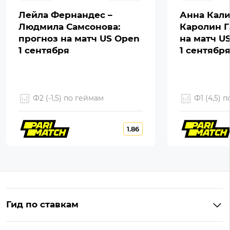
Лейла Фернандес –
Анна Кали
Людмила Самсонова:
Каролин Г
прогноз на матч US Open
на матч U
1 сентября
1 сентябр
Ф2 (-1,5) по геймам
Ф1 (4,5) 
1.86
Гид по ставкам
Что такое ординар