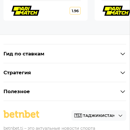
1.96
Гид по ставкам
Что такое ординар
Стратегия
Что значит «чет» и «нечет»
Стратегии ставок в лайве
Что такое фора и гандикап
Полезное
Управление банком в ставках
Прогнозы
Как ставить на футбол
Академия
Букмекеры
betnbet.tj – это актуальные новости спорта