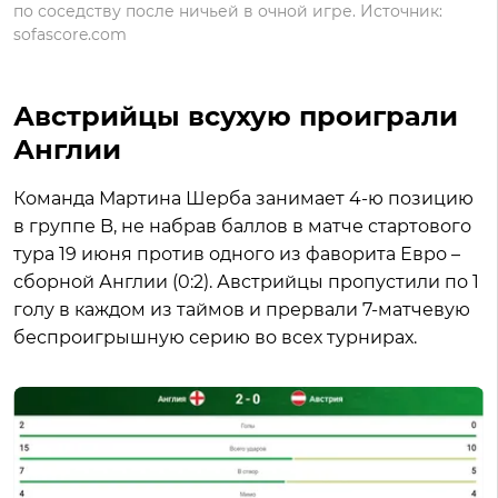
по соседству после ничьей в очной игре. Источник:
sofascore.com
Австрийцы всухую проиграли
Англии
Команда Мартина Шерба занимает 4-ю позицию
в группе B, не набрав баллов в матче стартового
тура 19 июня против одного из фаворита Евро –
сборной Англии (0:2). Австрийцы пропустили по 1
голу в каждом из таймов и прервали 7-матчевую
беспроигрышную серию во всех турнирах.