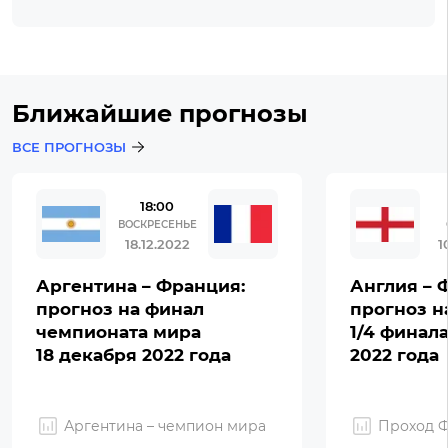
Ближайшие прогнозы
ВСЕ ПРОГНОЗЫ
18:00
ВОСКРЕСЕНЬЕ
18.12.2022
1
Аргентина – Франция:
Англия – 
прогноз на финал
прогноз н
чемпионата мира
1/4 финал
18 декабря 2022 года
2022 года
Аргентина – чемпион мира
Проход 