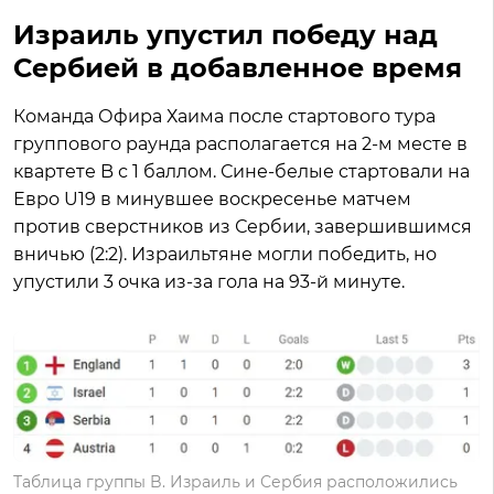
Израиль упустил победу над
Сербией в добавленное время
Команда Офира Хаима после стартового тура
группового раунда располагается на 2-м месте в
квартете B с 1 баллом. Сине-белые стартовали на
Евро U19 в минувшее воскресенье матчем
против сверстников из Сербии, завершившимся
вничью (2:2). Израильтяне могли победить, но
упустили 3 очка из-за гола на 93-й минуте.
Таблица группы B. Израиль и Сербия расположились