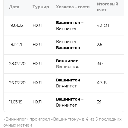
Итоговый
Дата
Турнир
Хозяева – гости
счет
Вашингтон
–
19.01.22
НХЛ
4:3 ОТ
Виннипег
Виннипег –
18.12.21
НХЛ
2:5
Вашингтон
Виннипег
–
28.02.20
НХЛ
3:0
Вашингтон
Вашингтон
–
26.02.20
НХЛ
4:3 Б
Виннипег
Вашингтон
–
11.03.19
НХЛ
3:1
Виннипег
«Виннипег» проиграл «Вашингтону» в 4 из 5 последних
очных матчей