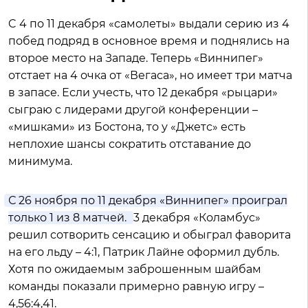
C 4 по 11 декабря «самолеты» выдали серию из 4
побед подряд в основное время и поднялись на
второе место на Западе. Теперь «Виннипег»
отстает на 4 очка от «Вегаса», но имеет три матча
в запасе. Если учесть, что 12 декабря «рыцари»
сыграю с лидерами другой конференции –
«мишками» из Бостона, то у «Джетс» есть
неплохие шансы сократить отставание до
минимума.
С 26 ноября по 11 декабря «Виннипег» проиграл
только 1 из 8 матчей.
3 декабря «Коламбус»
решил сотворить сенсацию и обыграл фаворита
на его льду – 4:1, Патрик Лайне оформил дубль.
Хотя по ожидаемым заброшенным шайбам
команды показали примерно равную игру –
4,56:4,41.