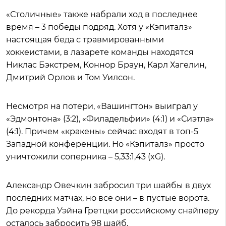
«Столичные» также набрали ход в последнее
время – 3 победы подряд. Хотя у «Кэпиталз»
настоящая беда с травмированными
хоккеистами, в лазарете команды находятся
Никлас Бэкстрем, Коннор Браун, Карл Хагелин,
Дмитрий Орлов и Том Уилсон.
Несмотря на потери, «Вашингтон» выиграл у
«Эдмонтона» (3:2), «Филадельфии» (4:1) и «Сиэтла»
(4:1). Причем «кракены» сейчас входят в топ-5
Западной конференции. Но «Кэпиталз» просто
уничтожили соперника – 5,33:1,43 (xG).
Александр Овечкин забросил три шайбы в двух
последних матчах, но все они – в пустые ворота.
До рекорда Уэйна Гретцки российскому снайперу
осталось забросить 98 шайб.