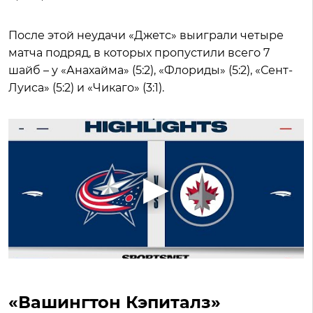
После этой неудачи «Джетс» выиграли четыре
матча подряд, в которых пропустили всего 7
шайб – у «Анахайма» (5:2), «Флориды» (5:2), «Сент-
Луиса» (5:2) и «Чикаго» (3:1).
«Вашингтон Кэпиталз»