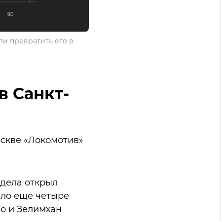
ли превратить его в
в Санкт-
оскве «Локомотив»
ндела открыл
ело еще четыре
ьо и Зелимхан