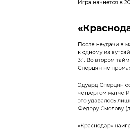
Игра начнется в 2
«Краснода
После неудачи в м
к одному из аутса
3:1. Во втором та
Сперцян не промах
Эдуард Сперцян оф
четвертом матче Р
это удавалось лиш
Федору Смолову (
«Краснодар» наиграл