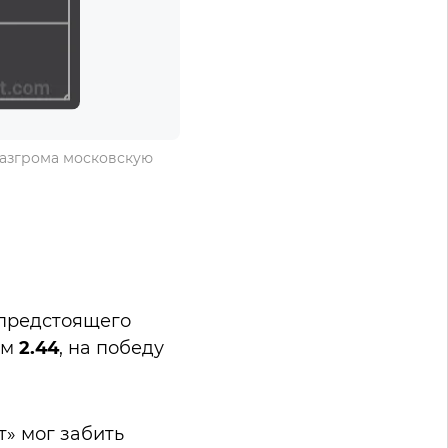
разгрома московскую
 предстоящего
ом
2.44
, на победу
т» мог забить