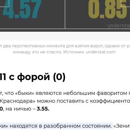
л два перспективных момента для взятия ворот, однако от 
команду это не спасло. Источник: understat.com
1 с форой (0)
т, что «быки» являются небольшим фаворитом
«Краснодара» можно поставить с коэффициент
0
, на ничью –
3.55.
и» находятся в разобранном состоянии.
«Зени