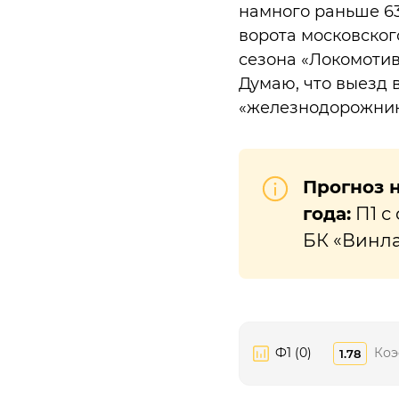
намного раньше 63-
ворота московского
сезона «Локомотив
Думаю, что выезд 
«железнодо
Прогноз н
года:
П1 с 
БК «Винла
Ф1 (0)
Коэ
1.78