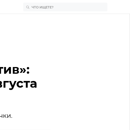
тив»:
вгуста
чки.