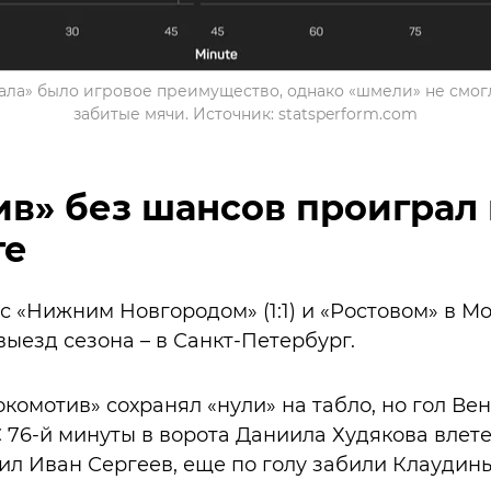
рала» было игровое преимущество, однако «шмели» не смог
забитые мячи. Источник: statsperform.com
в» без шансов проиграл 
ге
 с «Нижним Новгородом» (1:1) и «Ростовом» в М
выезд сезона – в Санкт-Петербург.
окомотив» сохранял «нули» на табло, но гол Ве
 76-й минуты в ворота Даниила Худякова влет
ил Иван Сергеев, еще по голу забили Клаудин