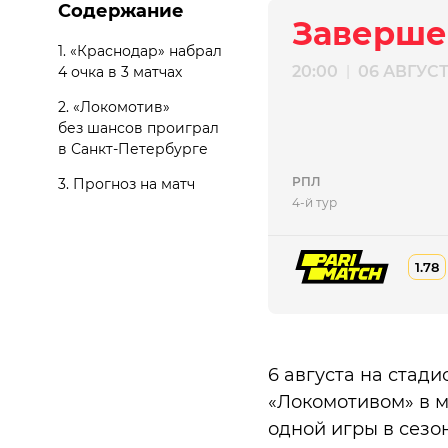
Содержание
Заверше
1.
«Краснодар» набрал
20:00
06 АВГУС
|
4 очка в 3 матчах
2.
«Локомотив»
без шансов проиграл
в Санкт-Петербурге
РПЛ
3.
Прогноз на матч
4-й тур
1.78
6 августа на стад
«Локомотивом» в м
одной игры в сезо