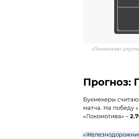
«Локомотив» упусти
Прогноз: П
Букмекеры считаю
матча. На победу 
«Локомотива» –
2.7
«Железнодорожник