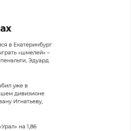
чах
лся в Екатеринбург
ыграть «шмелей» –
 пенальти, Эдуард
абил уже в
ысшем дивизионе
вану Игнатьеву,
«Урал» на 1,86