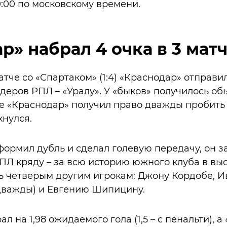
0:00 по московскому времени.
р» набрал 4 очка в 3 мат
атче со «Спартаком» (1:4) «Краснодар» отправи
йдеров РПЛ – «Уралу». У «быков» получилось об
йме «Краснодар» получил право дважды пробить
нулся.
ормил дубль и сделал голевую передачу, он з
ПЛ кряду – за всю историю южного клуба в в
ь четверым другим игрокам: Джону Кордобе, И
дважды) и Евгению Шипицину.
 на 1,98 ожидаемого гола (1,5 – с пенальти), а 