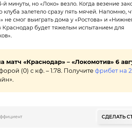
й минуты, но «Локо» везло. Когда везение зако
 клуба залетело сразу пять мячей. Напомню, ч
» не смог выиграть дома у «Ростова» и «Нижне
в Краснодар будет тяжелым испытанием для
рожников».
а матч «Краснодар» – «Локомотив» 6 авг
форой (0) с кф. – 1.78. Получите
фрибет на 
йн».
СДЕЛАТЬ С
ффициент