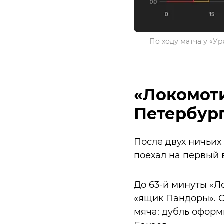
По ходу матча у «У
«Локомоти
Петербур
После двух ничьих
поехал на первый 
До 63-й минуты «Л
«ящик Пандоры». С
мяча: дубль оформ