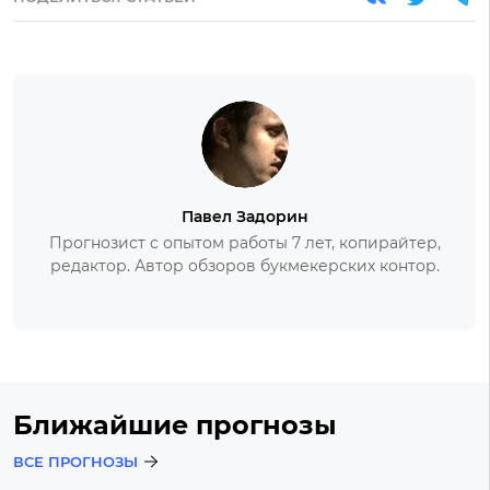
Павел Задорин
Прогнозист с опытом работы 7 лет, копирайтер,
редактор. Автор обзоров букмекерских контор.
Ближайшие прогнозы
ВСЕ ПРОГНОЗЫ