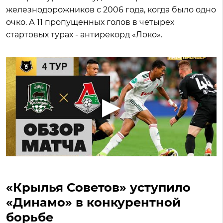
железнодорожников с 2006 года, когда было одно
очко. А 11 пропущенных голов в четырех
стартовых турах - антирекорд «Локо».
«Крылья Советов» уступило
«Динамо» в конкурентной
борьбе