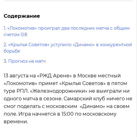
Содержание
1.
«Локомотив» проиграл два последних матча с общим
счетом 0:8
2.
«Крылья Советов» уступило «Динамо» в конкурентной
борьбе
3.
Прогноз на матч
13 августа на «РЖД Арене» в Москве местный
«Локомотив» примет «Крылья Советов» в пятом
туре РПЛ. «Железнодорожники» не выиграли ни
одного матча в сезоне. Самарский клуб ничего не
смог поделать с московским «Динамо» на своем
поле. Игра начнется в 15:00 по московскому
времени.