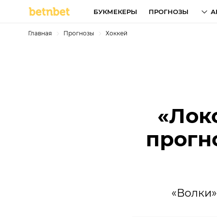
БУКМЕКЕРЫ
ПРОГНОЗЫ
А
Главная
Прогнозы
Хоккей
«Лок
прогн
«Волки»