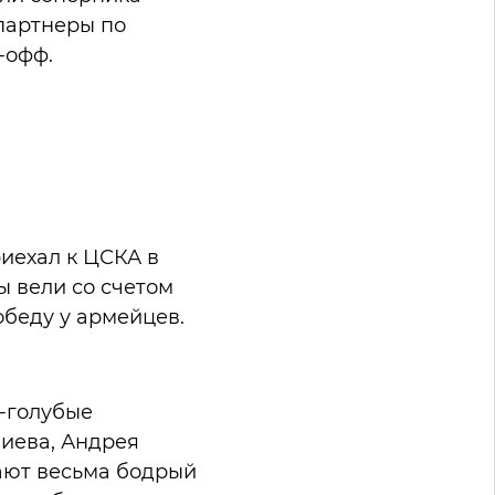
партнеры по
нь плей-офф.
иехал к ЦСКА в
ы вели со счетом
победу у армейцев.
-голубые
иева, Андрея
вают весьма бодрый