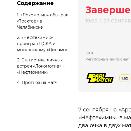
Содержание
Заверше
1.
«Локомотив» обыграл
19:00
07 СЕНТЯ
|
«Трактор» в
Челябинске
2.
«Нефтехимик»
проиграл ЦСКА и
московскому «Динамо»
КХЛ
Регулярный чемпионат
3.
Статистика личных
встреч «Локомотив» –
«Нефтехимик»
1.69
4.
Прогноз на матч
7 сентября на «Ар
«Нефтехимик» в м
два очка в двух ма