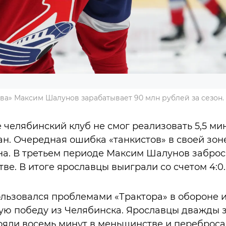
а» Максим Шалунов зарабатывает 90 млн рублей за сезон. Ф
 челябинский клуб не смог реализовать 5,5 ми
ан. Очередная ошибка «танкистов» в своей зон
на. В третьем периоде Максим Шалунов заброс
ве. В итоге ярославцы выиграли со счетом 4:0.
льзовался проблемами «Трактора» в обороне и
ую победу из Челябинска. Ярославцы дважды 
ояли восемь минут в меньшинстве и переброса