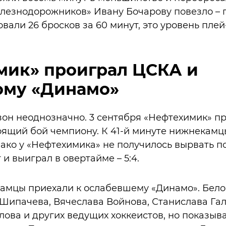
елезнодорожников» Ивану Бочарову повезло – 
ровали 26 бросков за 60 минут, это урове
мик» проиграл ЦСКА и
ому «Динамо»
зон неоднозначно. 3 сентября «Нефтехимик» пр
оящий бой чемпиону. К 41-й минуте нижнекамц
 Однако у «Нефтехимика» не получилось вырвать 
и выиграл в овертайме – 5:4.
камцы приехали к ослабевшему «Динамо». Бело
Шипачева, Вячеслава Войнова, Станислава Гал
лова и других ведущих хоккеистов, но показы