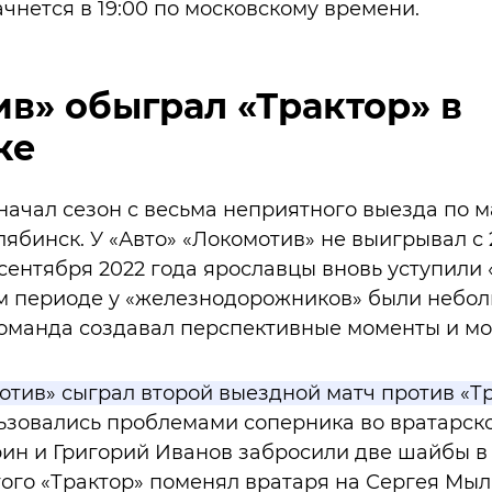
ачнется в 19:00 по московскому времени.
в» обыграл «Трактор» в
ске
начал сезон с весьма неприятного выезда по 
ябинск. У «Авто» «Локомотив» не выигрывал с 
 сентября 2022 года ярославцы вновь уступили
тьем периоде у «железнодорожников» были небо
оманда создавал перспективные моменты и мог
отив» сыграл второй выездной матч против «Т
зовались проблемами соперника во вратарско
ин и Григорий Иванов забросили две шайбы в
того «Трактор» поменял вратаря на Сергея Мыл