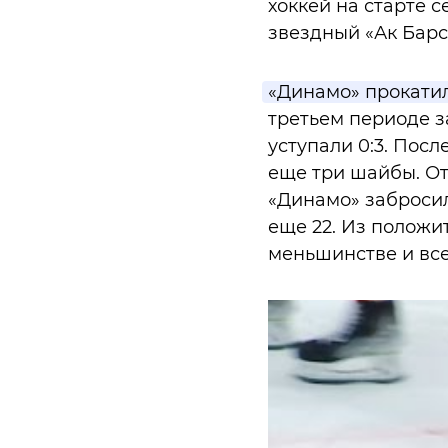
хоккей на старте 
звездный «Ак Барс»
«Динамо» прокатило
третьем периоде з
уступали 0:3. Пос
еще три шайбы. Отм
«Динамо» забросил
еще 22. Из положи
меньшинстве и вс