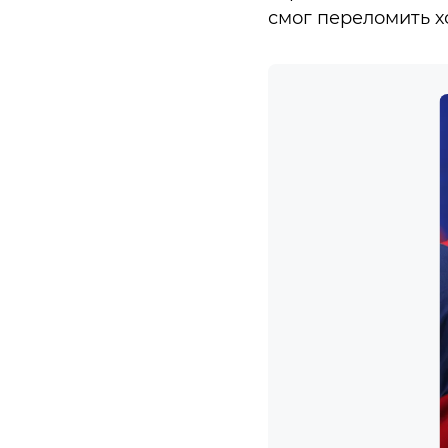
смог переломить х