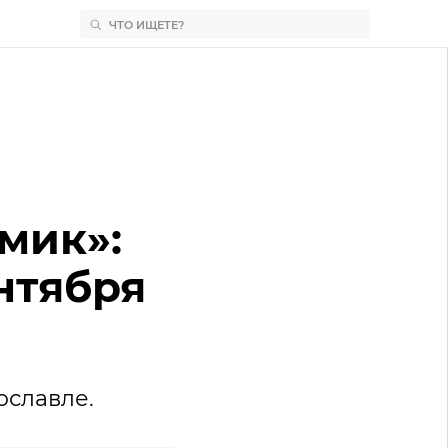
мик»:
нтября
ославле.