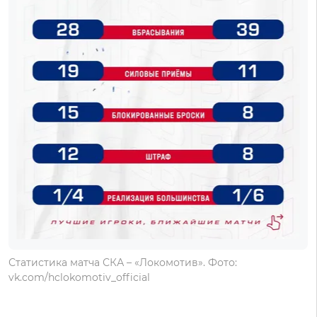
Статистика матча СКА – «Локомотив». Фото:
vk.com/hclokomotiv_official