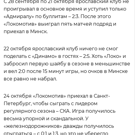
С 28 сентября по 21 октября ярославский клуб не
проигрывал в основное время и уступил только
«Адмиралу» по буллитам – 2:3. После этого
«Локомотив» выиграл пять матчей подряд и
приехал в Минск.
22 октября ярославский клуб ничего не смог
поделать с «Динамо» в гостях – 2:5. Хоть «Локо» и
забросил первую шайбу в сезоне в меньшинстве
и вел 2:0 после 15 минут игры, но очков в Минске
все равно не набрал.
24 октября «Локомотив» приехал в Санкт-
Петербург, чтобы сыграть с лидером
регулярного сезона – СКА. Игра получилось
весьма упорной и скандальной. У
«железнодорожников» дважды получилось
отыграться – с 0:1 и 1:3, но это не уберегло