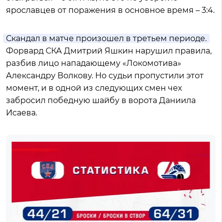
ярославцев от поражения в основное время – 3:4.
Скандал в матче произошел в третьем периоде.
Форвард СКА Дмитрий Яшкин нарушил правила,
разбив лицо нападающему «Локомотива»
Александру Волкову. Но судьи пропустили этот
момент, и в одной из следующих смен чех
забросил победную шайбу в ворота Даниила
Исаева.