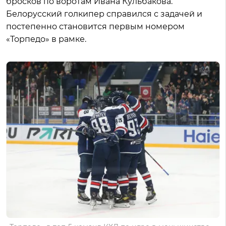
бросков по воротам Ивана Кульбакова.
Белорусский голкипер справился с задачей и
постепенно становится первым номером
«Торпедо» в рамке.