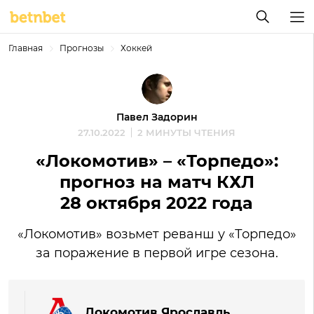
Главная
Прогнозы
Хоккей
Павел Задорин
27.10.2022
2 МИНУТЫ ЧТЕНИЯ
«Локомотив» – «Торпедо»:
прогноз на матч КХЛ
28 октября 2022 года
«Локомотив» возьмет реванш у «Торпедо»
за поражение в первой игре сезона.
Локомотив Ярославль