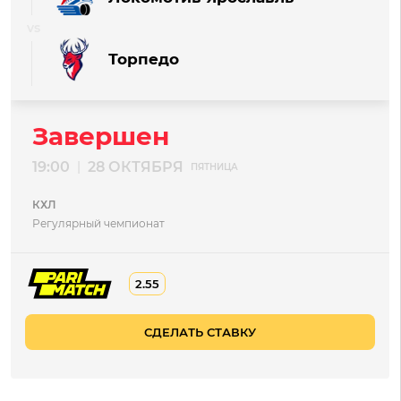
Торпедо
Завершен
19:00
28 ОКТЯБРЯ
|
ПЯТНИЦА
КХЛ
Регулярный чемпионат
2.55
СДЕЛАТЬ СТАВКУ