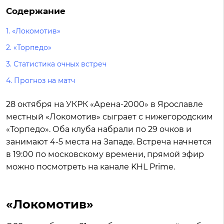
Содержание
1.
«Локомотив»
2.
«Торпедо»
3.
Статистика очных встреч
4.
Прогноз на матч
28 октября на УКРК «Арена-2000» в Ярославле
местный «Локомотив» сыграет с нижегородским
«Торпедо». Оба клуба набрали по 29 очков и
занимают 4-5 места на Западе. Встреча начнется
в 19:00 по московскому времени, прямой эфир
можно посмотреть на канале KHL Prime.
«Локомотив»