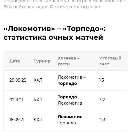
«Торпедо» в топ-5 команд КХЛ по игре в меньшинстве –
87% нейтрализации. Фото: vk.com/torpedonn
«Локомотив» – «Торпедо»:
статистика очных матчей
Хозяева –
Итоговый
Дата
Турнир
гости
счет
Локомотив –
28.09.22
КХЛ
1:3
Торпедо
Торпедо
–
02.11.21
КХЛ
3:2
Локомотив
Локомотив
–
18.09.21
КХЛ
4:3
Торпедо