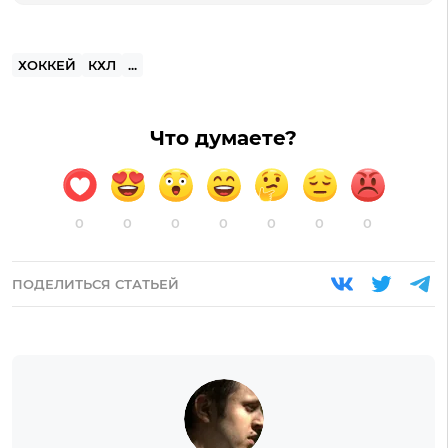
ХОККЕЙ
КХЛ
...
Что думаете?
0
0
0
0
0
0
0
ПОДЕЛИТЬСЯ СТАТЬЕЙ