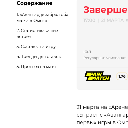
Содержание
Заверше
1.
«Авангард» забрал оба
17:00
21 МАРТА
|
матча в Омске
В
2.
Статистика очных
встреч
3.
Составы на игру
КХЛ
4.
Тренды для ставок
Регулярный чемпионат
5.
Прогноз на матч
1.76
21 марта на «Арен
сыграет с «Аванга
первых игры в Омс