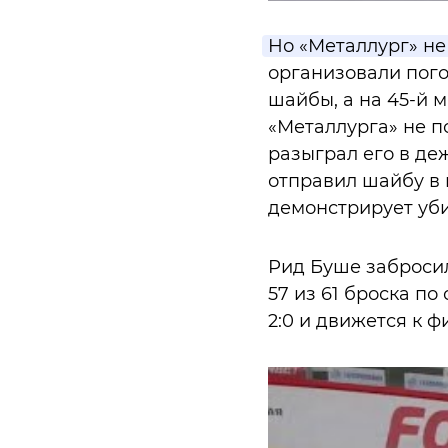
Но «Металлург» не
организовали пого
шайбы, а на 45-й м
«Металлурга» не п
разыграл его в де
отправил шайбу в 
демонстрирует уб
Рид Буше забросил
57 из 61 броска по
2:0 и движется к