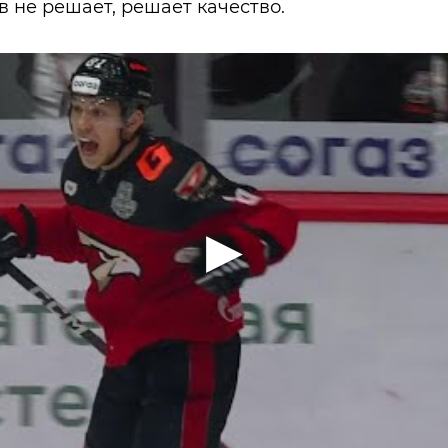
в не решает, решает качество.