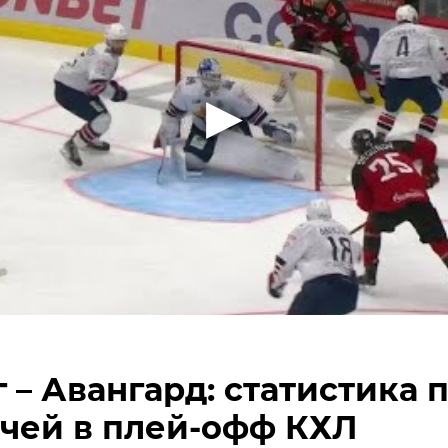
 – Авангард: статистика 
чей в плей-офф КХЛ