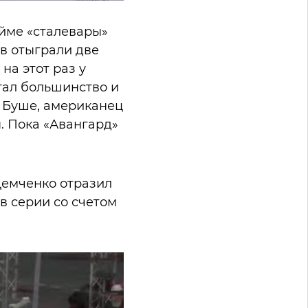
йме «сталевары»
в отыграли две
на этот раз у
тал большинство и
а Буше, американец
. Пока «Авангард»
Демченко отразил
 в серии со счетом