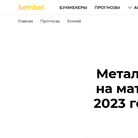
БУКМЕКЕРЫ
ПРОГНОЗЫ
А
Главная
Прогнозы
Хоккей
Метал
на ма
2023 