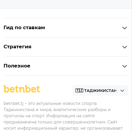
Гид по ставкам
Что такое ординар
Стратегия
Что значит «чет» и «нечет»
Стратегии ставок в лайве
Что такое фора и гандикап
Полезное
Управление банком в ставках
Прогнозы
Как ставить на футбол
Академия
Букмекеры
betnbet.tj – это актуальные новости спорта
Таджикистана и мира, аналитические разборы и
прогнозы на спорт. Информация на сайте
предназначена только для совершеннолетних. Сайт
носит информационный характер: не организовывает