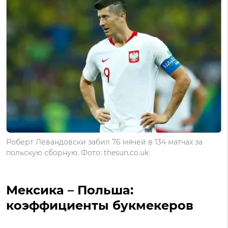
Роберт Левандовски забил 76 мячей в 134 матчах за
польскую сборную. Фото: thesun.co.uk
Мексика – Польша:
коэффициенты букмекеров