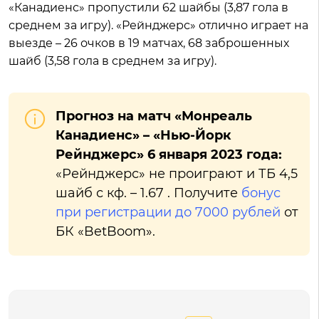
«Канадиенс» пропустили 62 шайбы (3,87 гола в
среднем за игру). «Рейнджерс» отлично играет на
выезде – 26 очков в 19 матчах, 68 заброшенных
шайб (3,58 гола в среднем за игру).
Прогноз на матч «Монреаль
Канадиенс» – «Нью-Йорк
Рейнджерс» 6 января 2023 года:
«Рейнджерс» не проиграют и ТБ 4,5
шайб с кф. – 1.67 . Получите
бонус
при регистрации до 7000 рублей
от
БК «BetBoom».