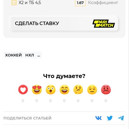
Х2 и ТБ 4,5
Коэффициент
1.67
СДЕЛАТЬ СТАВКУ
ХОККЕЙ
НХЛ
...
Что думаете?
0
0
0
0
0
0
0
ПОДЕЛИТЬСЯ СТАТЬЕЙ