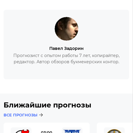
Павел Задорин
Прогнозист с опытом работы 7 лет, копирайтер,
редактор. Автор обзоров букмекерских контор.
Ближайшие прогнозы
ВСЕ ПРОГНОЗЫ
03:00