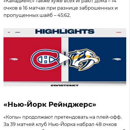
«Канадиенс» также хуже всех играют дома – 14
очков в 16 матчах при разнице заброшенных и
пропущенных шайб – 45:62.
«Нью-Йорк Рейнджерс»
«Копы» продолжают претендовать на плей-офф.
За 39 матчей клуб Нью-Йорка набрал 48 очков