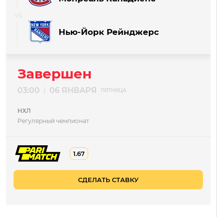
Нью-Йорк Рейнджерс
Завершен
03:00
06 ЯНВАРЯ
|
ПЯТНИЦА
НХЛ
Регулярный чемпионат
1.67
СДЕЛАТЬ СТАВКУ