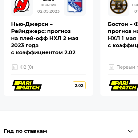
ВТОРНИК
ПО
02.05.2023
0
Нью-Джерси –
Бостон – 
Рейнджерс: прогноз
прогноз н
на плей-офф НХЛ 2 мая
НХЛ 1 мая 
2023 года
с коэффиц
с коэффициентом 2.02
Ф2 (0)
Первый г
2.02
Гид по ставкам