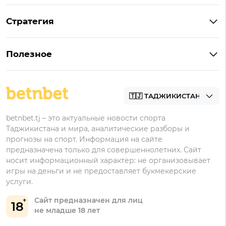
Что такое ординар
Стратегия
Что значит «чет» и «нечет»
Стратегии ставок в лайве
Что такое фора и гандикап
Полезное
Управление банком в ставках
Прогнозы
Как ставить на футбол
Академия
Букмекеры
betnbet.tj – это актуальные новости спорта
Таджикистана и мира, аналитические разборы и
прогнозы на спорт. Информация на сайте
предназначена только для совершеннолетних. Сайт
носит информационный характер: не организовывает
игры на деньги и не предоставляет букмекерские
услуги.
Сайт предназначен для лиц
18
не младше 18 лет