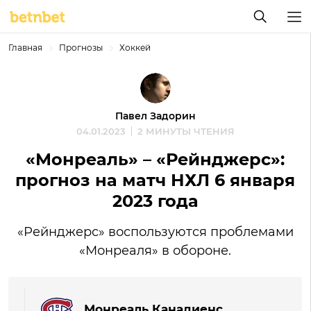
Главная
Прогнозы
Хоккей
Павел Задорин
04.01.2023
2 МИНУТЫ ЧТЕНИЯ
«Монреаль» – «Рейнджерс»:
прогноз на матч НХЛ 6 января
2023 года
«Рейнджерс» воспользуются проблемами
«Монреаля» в обороне.
Монреаль Канадиенс