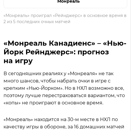
Монреаль
«Монреаль» проиграл «Рейнджерс» в основное время в
2 из 5 последних очных матчей
«Монреаль Канадиенс» – «Нью-
Йорк Рейнджерс»: прогноз
на игру
В сегодняшних реалиях у «Монреаля» не так
много шансов, чтобы набрать очки в игре с
крепким «Нью-Йорком». Но в НХЛ возможно все,
поэтому лучше перестраховаться вариантом, что
«копы» не проиграют в основное время.
«Монреаль» находится на 30-м месте в НХЛ по
качеству игры в обороне, за 16 домашних матчей