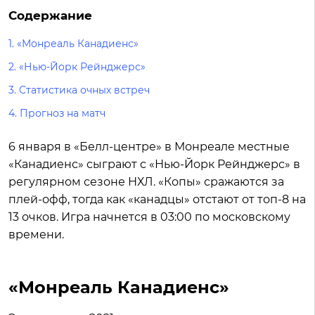
Содержание
1.
«Монреаль Канадиенс»
2.
«Нью-Йорк Рейнджерс»
3.
Статистика очных встреч
4.
Прогноз на матч
6 января в «Белл-центре» в Монреале местные
«Канадиенс» сыграют с «Нью-Йорк Рейнджерс» в
регулярном сезоне НХЛ. «Копы» сражаются за
плей-офф, тогда как «канадцы» отстают от топ-8 на
13 очков. Игра начнется в 03:00 по московскому
времени.
«Монреаль Канадиенс»