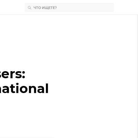
ers:
ational