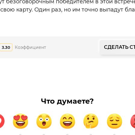
т безоговорочным победителем в этой встрече,
 свою карту. Один раз, но им точно выпадут б
СДЕЛАТЬ С
Коэффициент
3.30
Что думаете?