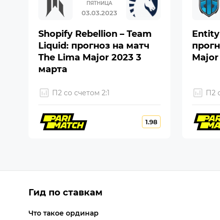
ПЯТНИЦА
03.03.2023
Shopify Rebellion – Team
Entity
Liquid: прогноз на матч
прогн
The Lima Major 2023 3
Major
марта
П2 со счетом 2:1
П2 с
1.98
Гид по ставкам
Что такое ординар