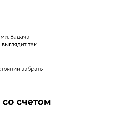
ыми. Задача
е выглядит так
стоянии забрать
 со счетом