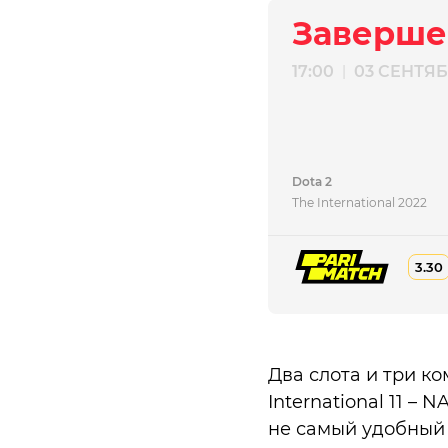
Заверше
17:00
03 СЕНТЯ
|
Dota 2
The International 2022
3.30
Два слота и три к
International 11 – 
не самый удобный с