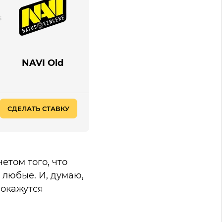
NAVI Old
СДЕЛАТЬ СТАВКУ
етом того, что
 любые. И, думаю,
 окажутся