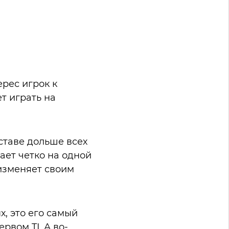
рес игрок к
т играть на
оставе дольше всех
ает четко на одной
 изменяет своим
, это его самый
рвом TI. А во-