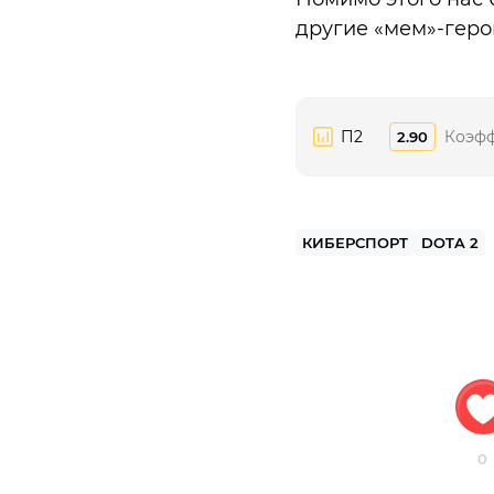
другие «мем»-геро
П2
Коэф
2.90
КИБЕРСПОРТ
DOTA 2
0