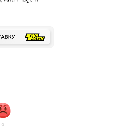
ТАВКУ
0