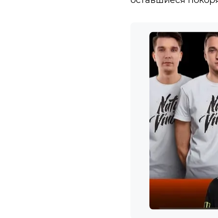
оставшиеся покорят