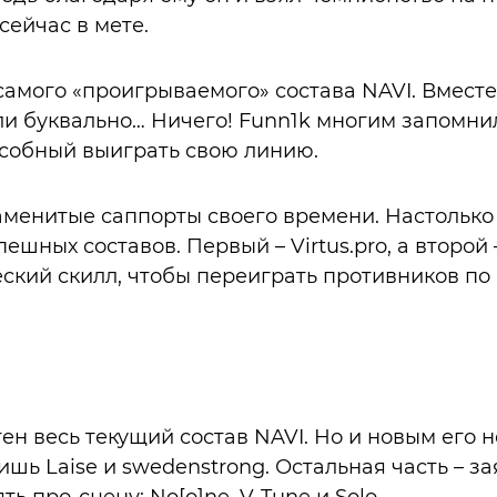
 сейчас в мете.
 самого «проигрываемого» состава NAVI. Вместе
и буквально… Ничего! Funn1k многим запомни
собный выиграть свою линию.
наменитые саппорты своего времени. Настолько 
ешных составов. Первый – Virtus.pro, а второй 
ский скилл, чтобы переиграть противников по 
ен весь текущий состав NAVI. Но и новым его н
ишь Laise и swedenstrong. Остальная часть – з