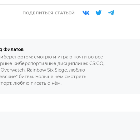
ПОДЕЛИТЬСЯ СТАТЬЕЙ
д Филатов
иберспортом: смотрю и играю почти во все
рные киберспортивные дисциплины: CS:GO,
, Overwatch, Rainbow Six Siege, люблю
евские" битвы. Больше чем смотреть
порт, люблю писать о нём.
ы