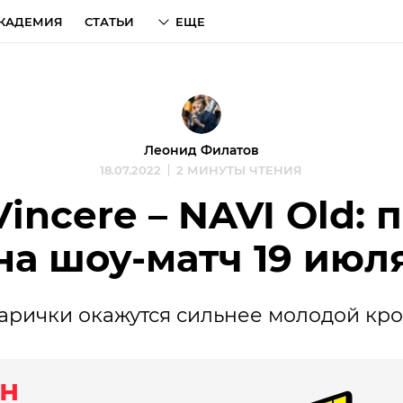
КАДЕМИЯ
СТАТЬИ
ЕЩЕ
Леонид Филатов
18.07.2022
2 МИНУТЫ ЧТЕНИЯ
Vincere – NAVI Old: 
на шоу-матч 19 июл
арички окажутся сильнее молодой кр
н