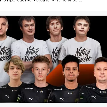
ь про-сцену: No[o]ne, V-Tune и Solo.