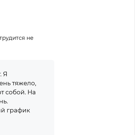
 трудится не
. Я
ень тяжело,
т собой. На
нь.
ый график