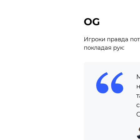
OG
Игроки правда поте
покладая рук:
М
н
т
с
О