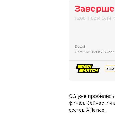
Заверше
16:00
02 ИЮЛЯ
|
Dota 2
Dota Pro Circuit 2022 Sea
3.40
OG уже пробились н
финал. Сейчас им 
состав Alliance.