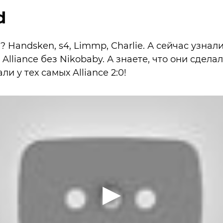
d
 Handsken, s4, Limmp, Charlie. А сейчас узнал
Alliance без Nikobaby. А знаете, что они сдела
и у тех самых Alliance 2:0!