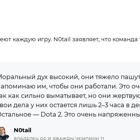
ют каждую игру. N0tail заявляет, что команда
оральный дух высокий, они тяжело пашут
апоминаю им, чтобы они работали. Это оч
ак как сильно выматывает, но они жертвую
вои дела у них остается лишь 2–3 часа в де
стальное — Dota 2. Это очень напряженн
N0tail
ВЛАДЕЛЕЦ OG И ДВАЖДЫ ЧЕМПИОН TI