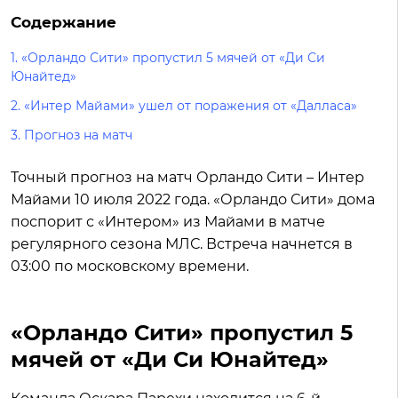
Содержание
1.
«Орландо Сити» пропустил 5 мячей от «Ди Си
Юнайтед»
2.
«Интер Майами» ушел от поражения от «Далласа»
3.
Прогноз на матч
Точный прогноз на матч Орландо Сити – Интер
Майами 10 июля 2022 года. «Орландо Сити» дома
поспорит с «Интером» из Майами в матче
регулярного сезона МЛС. Встреча начнется в
03:00 по московскому времени.
«Орландо Сити» пропустил 5
мячей от «Ди Си Юнайтед»