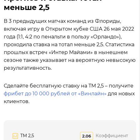
меньше 2,5
В 3 предыдущих матчах команд из Флориды,
включая игру в Открытом кубке США 26 мая 2022
года (1:1, 4:2 по пенальти в пользу «Орландо»),
проходила ставка на тотал меньше 2,5. Статистика
прошлых встреч «Интер Майами» в нынешнем
сезоне также указывает на вероятную невысокую
результативность.
Сделайте бесплатную ставку на ТМ 2,5 – получите
фрибет до 10 000 рублей от «Винлайн»
для новых
клиентов.
ТМ 2,5
Коэффициент
2.06