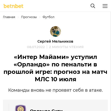
Главная
Прогнозы
Футбол
Сергей Мельников
08.07.2022
2 МИНУТЫ ЧТЕНИЯ
«Интер Майами» уступил
«Орландо» по пенальти в
прошлой игре: прогноз на матч
МЛС 10 июля
Команды вновь не проявят себя в атаке.
Орландо Сити