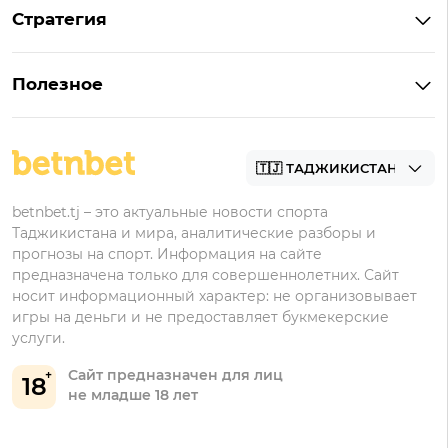
Стратегия
Что значит «чет» и «нечет»
Стратегии ставок в лайве
Что такое фора и гандикап
Полезное
Управление банком в ставках
Прогнозы
Как ставить на футбол
Академия
Букмекеры
betnbet.tj – это актуальные новости спорта
Таджикистана и мира, аналитические разборы и
прогнозы на спорт. Информация на сайте
предназначена только для совершеннолетних. Сайт
носит информационный характер: не организовывает
игры на деньги и не предоставляет букмекерские
услуги.
Сайт предназначен для лиц
18
не младше 18 лет