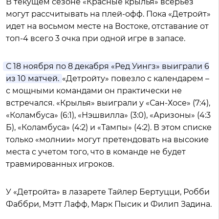
В текущем сезоне «Красные крылья» всерьез
могут рассчитывать на плей-офф. Пока «Детройт»
идет на восьмом месте на Востоке, отставание от
топ-4 всего 3 очка при одной игре в запасе.
С 18 ноября по 8 декабря «Ред Уингз» выиграли 6
из 10 матчей.
«Детройту» повезло с календарем –
с мощными командами он практически не
встречался. «Крылья» выиграли у «Сан-Хосе» (7:4),
«Коламбуса» (6:1), «Нэшвилла» (3:0), «Аризоны» (4:3
Б), «Коламбуса» (4:2) и «Тампы» (4:2). В этом списке
только «молнии» могут претендовать на высокие
места с учетом того, что в команде не будет
травмированных игроков.
У «Детройта» в лазарете Тайлер Бертуцци, Робби
Фаббри, Мэтт Лафф, Марк Пысик и Филип Задина.