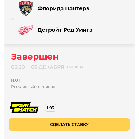
Флорида Пантерз
Детройт Ред Уингз
Завершен
03:30
09 ДЕКАБРЯ
|
ПЯТНИЦА
НХЛ
Регулярный чемпионат
1.93
СДЕЛАТЬ СТАВКУ