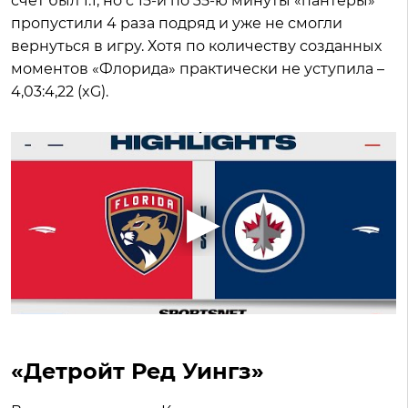
счет был 1:1, но с 15-й по 35-ю минуты «пантеры»
пропустили 4 раза подряд и уже не смогли
вернуться в игру. Хотя по количеству созданных
моментов «Флорида» практически не уступила –
4,03:4,22 (xG).
«Детройт Ред Уингз»