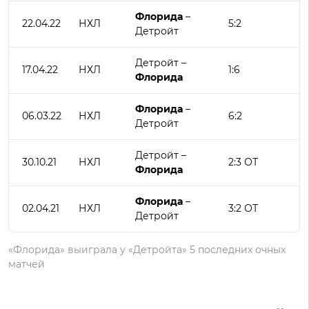
Флорида
–
22.04.22
НХЛ
5:2
Детройт
Детройт –
17.04.22
НХЛ
1:6
Флорида
Флорида
–
06.03.22
НХЛ
6:2
Детройт
Детройт –
30.10.21
НХЛ
2:3 ОТ
Флорида
Флорида
–
02.04.21
НХЛ
3:2 ОТ
Детройт
«Флорида» выиграла у «Детройта» 5 последних очных
матчей