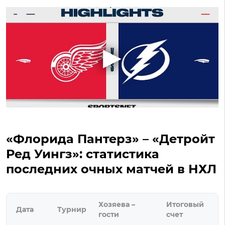
«Флорида Пантерз» – «Детройт
Ред Уингз»: статистика
последних очных матчей в НХЛ
Хозяева –
Итоговый
Дата
Турнир
гости
счет