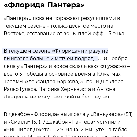
«Флорида Пантерз»
«Пантеры» пока не поражают результатами в
текущем сезоне – только десятое место на
Востоке, отставание от зоны плей-офф – 3 очка.
В текущем сезоне «Флорида» ни разу не
выиграла больше 2 матчей подряд.
С 18 ноября
дела у «Пантерз» и вовсе складываются ужасно –
всего 3 победы в основное время в 10 матчах.
Травмы Александра Баркова, Энтони Дюклера,
Радко Гудаса, Патрика Хернквиста и Антона
Лунделла не могут не пройти бесследно.
В декабре «Флорида» выиграла у «Ванкувера» (5:1)
и «Сиэтла» (5:1). 7 декабря «Пантерз» уступили
«Виннипег Джетс» – 2:5. На 14-й минуте на табло