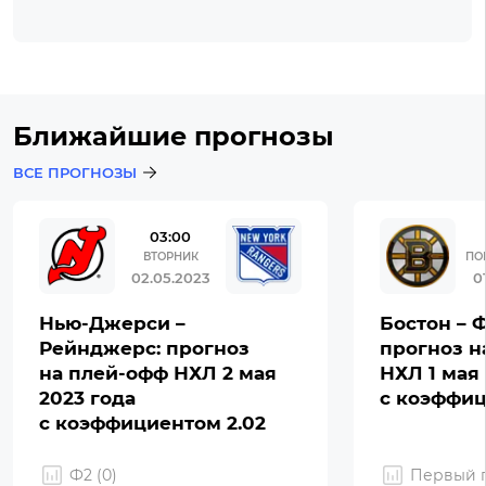
Ближайшие прогнозы
ВСЕ ПРОГНОЗЫ
03:00
ВТОРНИК
ПО
02.05.2023
0
Нью-Джерси –
Бостон – 
Рейнджерс: прогноз
прогноз н
на плей-офф НХЛ 2 мая
НХЛ 1 мая 
2023 года
с коэффиц
с коэффициентом 2.02
Ф2 (0)
Первый г