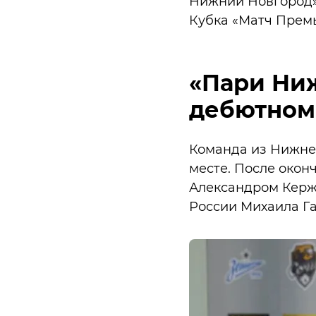
Нижний Новгород» 
Кубка «Матч Премь
«Пари Ниж
дебютном
Команда из Нижне
месте. После окон
Александром Керж
России Михаила Га