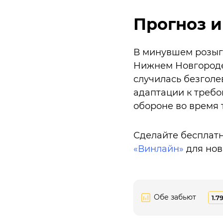
Прогноз и
В минувшем розыг
Нижнем Новгороде 
случилась безголев
адаптации к требо
обороне во время 
Сделайте бесплатн
«Винлайн»
для нов
Обе забьют
1.7