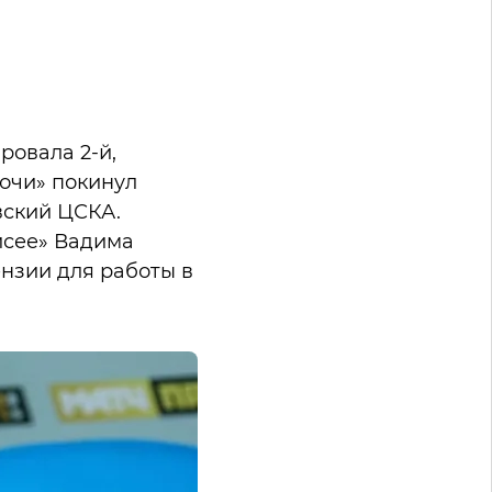
овала 2-й,
Сочи» покинул
вский ЦСКА.
исее» Вадима
ензии для работы в