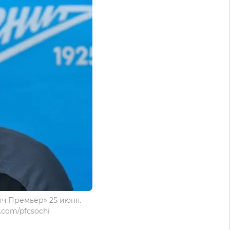
тч Премьер» 25 июня.
.com/pfcsochi