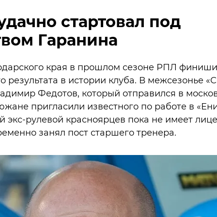
удачно стартовал под
твом Гаранина
одарского края в прошлом сезоне РПЛ финишир
 результата в истории клуба. В межсезонье «
адимир Федотов, который отправился в моско
жане пригласили известного по работе в «Ен
ий экс-рулевой красноярцев пока не имеет лиц
ременно занял пост старшего тренера.