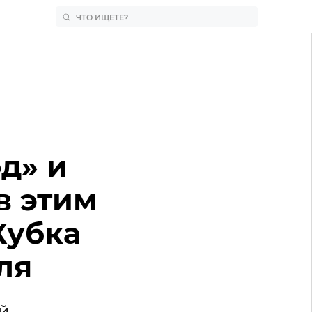
д» и
в этим
Кубка
ля
й.