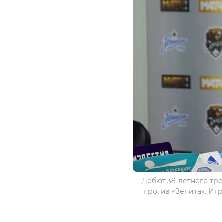
Дебют 38-летнего тр
против «Зенита». Иг