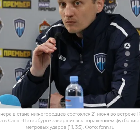
енера в стане нижегородцев состоялся 21 июня во встрече 
ра в Санкт-Петербурге завершилась поражением футболисто
метровых ударов (1:1, 3:5). Фото: fcnn.ru