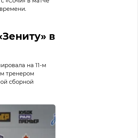
с «Сочи» в матче
 времени.
«Зениту» в
ировала на 11-м
ым тренером
ной сборной