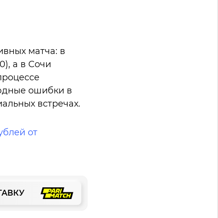
вных матча: в
), а в Сочи
 процессе
оюдные ошибки в
альных встречах.
ублей от
ТАВКУ