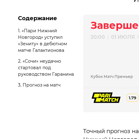
Содержание
Заверше
1.
«Пари Нижний
20:00
01 ИЮЛЯ
|
Новгород» уступил
«Зениту» в дебютном
матче Галактионова
2.
«Сочи» неудачно
стартовал под
руководством Гаранина
Кубок Матч Премьер
3.
Прогноз на матч
1.79
Точный прогноз на