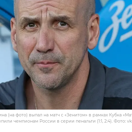
на (на фото) выпал на матч с «Зенитом» в рамках Кубка «Ма
пили чемпионам России в серии пенальти (1:1, 2:4). Фото: vk