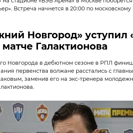
на стадионе «ВЭБ Арена» в Москве поборется 
ер». Встреча начнется в 20:00 по московскому
ний Новгород» уступил 
 матче Галактионова
го Новгорода в дебютном сезоне в РПЛ финиш
чания первенства волжане расстались с главн
аковым, заменив его на экс-тренера молодеж
лактионова.