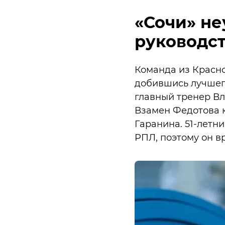
«Сочи» не
руководс
Команда из Красн
добившись лучшего
главный тренер Вл
Взамен Федотова ю
Гаранина. 51-летн
РПЛ, поэтому он в