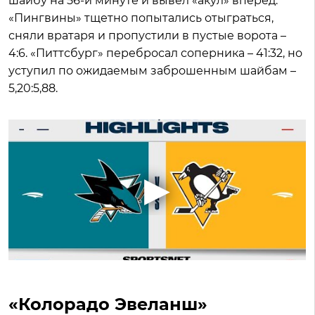
шайбу на 56-й минуте и вывел «акул» вперед.
«Пингвины» тщетно попытались отыграться,
сняли вратаря и пропустили в пустые ворота –
4:6. «Питтсбург» перебросал соперника – 41:32, но
уступил по ожидаемым заброшенным шайбам –
5,20:5,88.
«Колорадо Эвеланш»