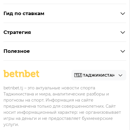
Гид по ставкам
Что такое ординар
Стратегия
Что значит «чет» и «нечет»
Стратегии ставок в лайве
Что такое фора и гандикап
Полезное
Управление банком в ставках
Прогнозы
Как ставить на футбол
Академия
Букмекеры
betnbet.tj – это актуальные новости спорта
Таджикистана и мира, аналитические разборы и
прогнозы на спорт. Информация на сайте
предназначена только для совершеннолетних. Сайт
носит информационный характер: не организовывает
игры на деньги и не предоставляет букмекерские
услуги.