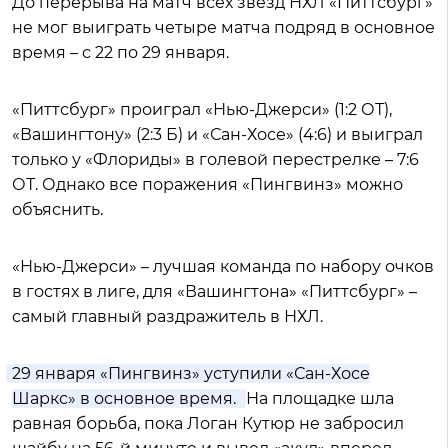
До перерыва на матч всех звезд НХЛ «Питтсбург»
не мог выиграть четыре матча подряд в основное
время – с 22 по 29 января.
«Питтсбург» проиграл «Нью-Джерси» (1:2 ОТ),
«Вашингтону» (2:3 Б) и «Сан-Хосе» (4:6) и выиграл
только у «Флориды» в голевой перестрелке – 7:6
ОТ. Однако все поражения «Пингвинз» можно
объяснить.
«Нью-Джерси» – лучшая команда по набору очков
в гостях в лиге, для «Вашингтона» «Питтсбург» –
самый главный раздражитель в НХЛ.
29 января «Пингвинз» уступили «Сан-Хосе
Шаркс» в основное время.
На площадке шла
равная борьба, пока Логан Кутюр не забросил