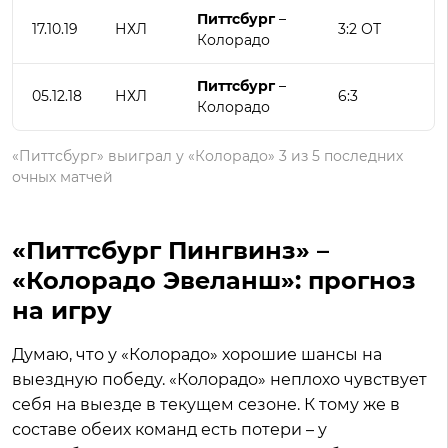
Питтсбург
–
17.10.19
НХЛ
3:2 ОТ
Колорадо
Питтсбург
–
05.12.18
НХЛ
6:3
Колорадо
«Питтсбург» выиграл у «Колорадо» 3 из 5 последних
очных матчей
«Питтсбург Пингвинз» –
«Колорадо Эвеланш»: прогноз
на игру
Думаю, что у «Колорадо» хорошие шансы на
выездную победу. «Колорадо» неплохо чувствует
себя на выезде в текущем сезоне. К тому же в
составе обеих команд есть потери – у