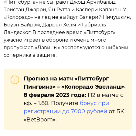
«Питтсбурга» не сыграют Джош Арчибальд,
Тристан Джарри, Ян Рутта и Каспери Капанен. У
«Колорадо» на лед не выйдут Валерий Ничушкин,
Боуэн Байрэм, Даррен Хелм и Габриэль
Ландеског. В последнее время «Питтсбург»
ужасно играет в обороне и очень много
пропускает. «Лавины» воспользуются ошибками
соперника в защите.
Прогноз на матч «Питтсбург
Пингвинз» – «Колорадо Эвеланш»
8 февраля 2023 года:
П2 в матче с
кф. – 1.80. Получите
бонус при
регистрации до 7000 рублей
от БК
«BetBoom».