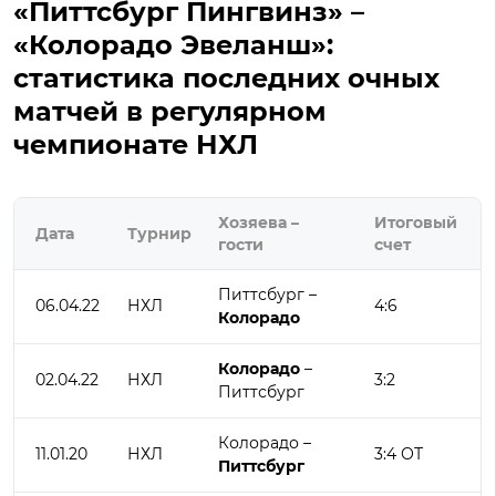
«Питтсбург Пингвинз» –
«Колорадо Эвеланш»:
статистика последних очных
матчей в регулярном
чемпионате НХЛ
Хозяева –
Итоговый
Дата
Турнир
гости
счет
Питтсбург –
06.04.22
НХЛ
4:6
Колорадо
Колорадо
–
02.04.22
НХЛ
3:2
Питтсбург
Колорадо –
11.01.20
НХЛ
3:4 ОТ
Питтсбург