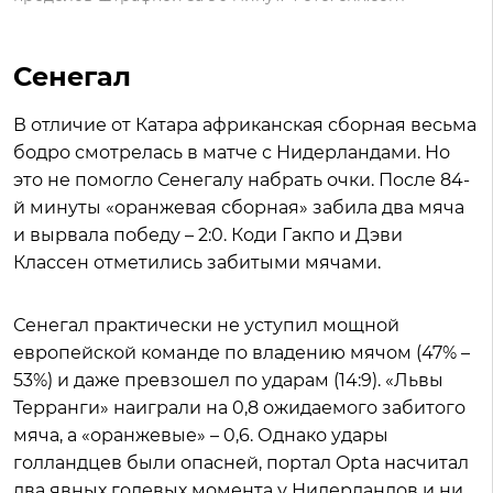
Сенегал
В отличие от Катара африканская сборная весьма
бодро смотрелась в матче с Нидерландами. Но
это не помогло Сенегалу набрать очки. После 84-
й минуты «оранжевая сборная» забила два мяча
и вырвала победу – 2:0. Коди Гакпо и Дэви
Классен отметились забитыми мячами.
Сенегал практически не уступил мощной
европейской команде по владению мячом (47% –
53%) и даже превзошел по ударам (14:9). «Львы
Терранги» наиграли на 0,8 ожидаемого забитого
мяча, а «оранжевые» – 0,6. Однако удары
голландцев были опасней, портал Opta насчитал
два явных голевых момента у Нидерландов и ни