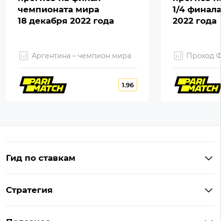
чемпионата мира
1/4 финал
18 декабря 2022 года
2022 года
Аргентина – чемпион мира
Проход 
1.96
Гид по ставкам
Что такое ординар
Стратегия
Что значит «чет» и «нечет»
Стратегии ставок в лайве
Что такое фора и гандикап