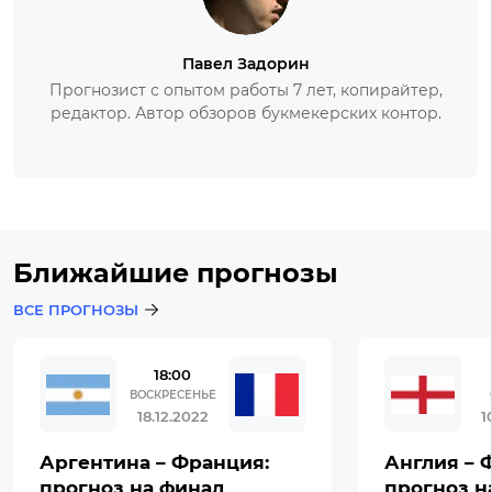
Павел Задорин
Прогнозист с опытом работы 7 лет, копирайтер,
редактор. Автор обзоров букмекерских контор.
Ближайшие прогнозы
ВСЕ ПРОГНОЗЫ
18:00
ВОСКРЕСЕНЬЕ
18.12.2022
1
Аргентина – Франция:
Англия – 
прогноз на финал
прогноз н