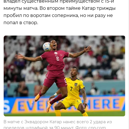
владел существенным преимуществом с 15-й
минуты матча. Во втором тайме Катар трижды
пробил по воротам соперника, но ни разу не
попал в створ.
В матче с Эквадором Катар нанес всего 2 удара из
пределов штрафной за 90 минут. Фото: cnn.com