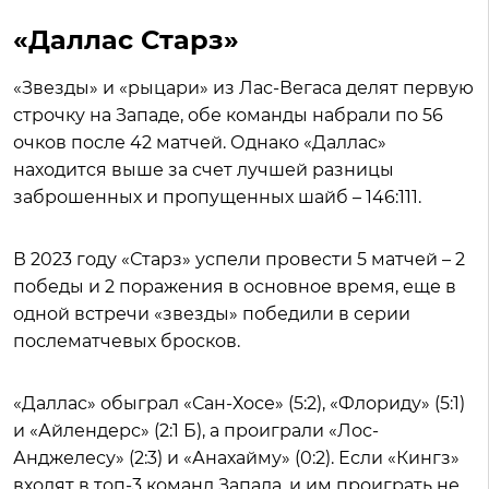
«Даллас Старз»
«Звезды» и «рыцари» из Лас-Вегаса делят первую
строчку на Западе, обе команды набрали по 56
очков после 42 матчей. Однако «Даллас»
находится выше за счет лучшей разницы
заброшенных и пропущенных шайб – 146:111.
В 2023 году «Старз» успели провести 5 матчей – 2
победы и 2 поражения в основное время, еще в
одной встречи «звезды» победили в серии
послематчевых бросков.
«Даллас» обыграл «Сан-Хосе» (5:2), «Флориду» (5:1)
и «Айлендерс» (2:1 Б), а проиграли «Лос-
Анджелесу» (2:3) и «Анахайму» (0:2). Если «Кингз»
входят в топ-3 команд Запада, и им проиграть не