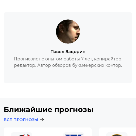
Павел Задорин
Прогнозист с опытом работы 7 лет, копирайтер,
редактор. Автор обзоров букмекерских контор.
Ближайшие прогнозы
ВСЕ ПРОГНОЗЫ