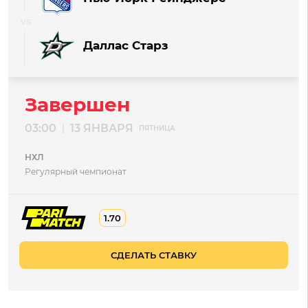
Даллас Старз
Завершен
03:00
13 ЯНВАРЯ
|
ПЯТНИЦА
НХЛ
Регулярный чемпионат
1.70
СДЕЛАТЬ СТАВКУ