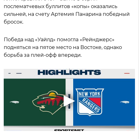
послематчевых буллитов «копы» оказались
сильней, на счету Артемия Панарина победный
бросок.
Победа над «Уайлд» помогла «Рейнджерс»
подняться на пятое место на Востоке, однако
борьба за плей-офф впереди.