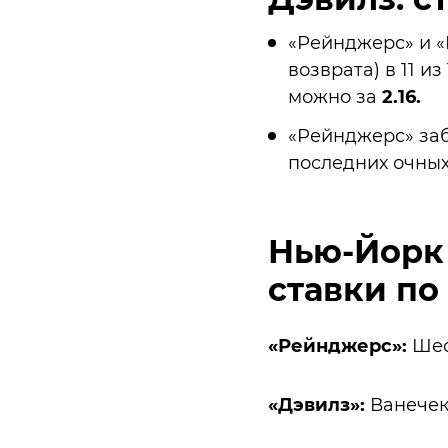
«Рейнджерс» и «
возврата) в 11 и
можно за
2.16.
«Рейнджерс» заб
последних очных
Нью-Йорк
ставки по
«Рейнджерс»:
Шес
«Дэвилз»:
Ванечек