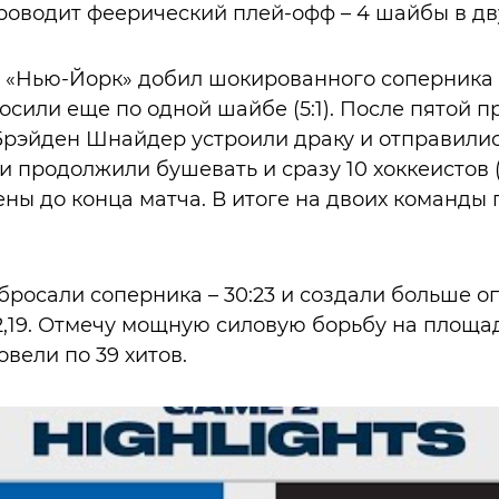
роводит феерический плей-офф – 4 шайбы в дву
 «Нью-Йорк» добил шокированного соперника 
осили еще по одной шайбе (5:1). После пятой
рэйден Шнайдер устроили драку и отправилис
и продолжили бушевать и сразу 10 хоккеистов (
ены до конца матча. В итоге на двоих команды 
росали соперника – 30:23 и создали больше о
:2,19. Отмечу мощную силовую борьбу на площад
овели по 39 хитов.