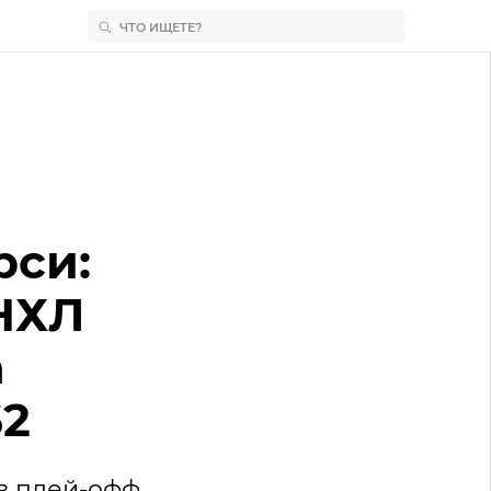
рси:
НХЛ
а
62
в плей-офф.