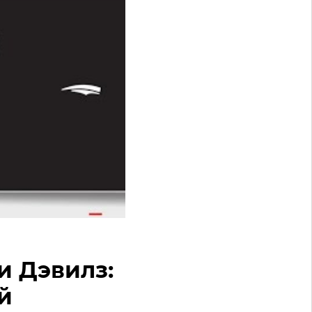
и Дэвилз:
ей