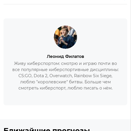
Леонид Филатов
Живу киберспортом: смотрю и играю почти во
все популярные киберспортивные дисциплины:
CS:GO, Dota 2, Overwatch, Rainbow Six Siege,
люблю "королевские" битвы. Больше чем
смотреть киберспорт, люблю писать о нём.
Ближайшие прогнозы