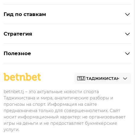
Гид по ставкам
Что такое ординар
Стратегия
Что значит «чет» и «нечет»
Стратегии ставок в лайве
Что такое фора и гандикап
Полезное
Управление банком в ставках
Прогнозы
Как ставить на футбол
Академия
Букмекеры
betnbet.tj – это актуальные новости спорта
Таджикистана и мира, аналитические разборы и
прогнозы на спорт. Информация на сайте
предназначена только для совершеннолетних. Сайт
носит информационный характер: не организовывает
игры на деньги и не предоставляет букмекерские
услуги.