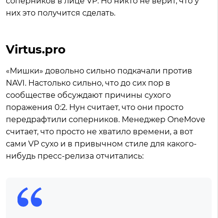
соперников в лице VP. Но никто не верит, что у
них это получится сделать.
Virtus.pro
«Мишки» довольно сильно подкачали против
NAVI. Настолько сильно, что до сих пор в
сообществе обсуждают причины сухого
поражения 0:2. Нун считает, что они просто
передрафтили соперников. Менеджер OneMove
считает, что просто не хватило времени, а вот
сами VP сухо и в привычном стиле для какого-
нибудь пресс-релиза отчитались: