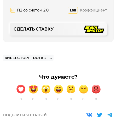
П2 со счетом 2:0
Коэффициент
1.68
СДЕЛАТЬ СТАВКУ
КИБЕРСПОРТ
DOTA 2
...
Что думаете?
0
0
0
0
0
0
0
ПОДЕЛИТЬСЯ СТАТЬЕЙ