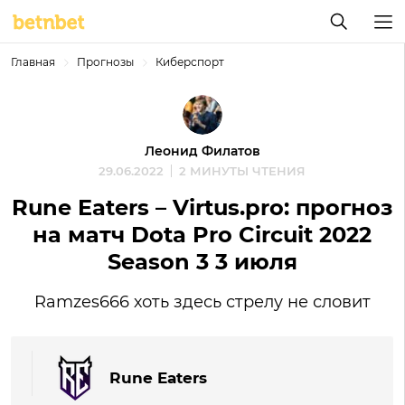
Главная
Прогнозы
Киберспорт
Леонид Филатов
29.06.2022
2 МИНУТЫ ЧТЕНИЯ
Rune Eaters – Virtus.pro: прогноз
на матч Dota Pro Circuit 2022
Season 3 3 июля
Ramzes666 хоть здесь стрелу не словит
Rune Eaters