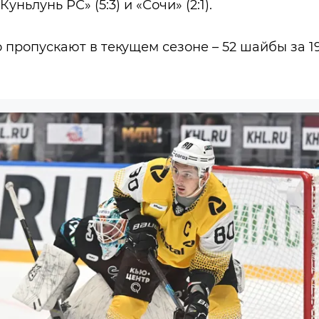
Куньлунь РС» (5:3) и «Сочи» (2:1).
пропускают в текущем сезоне – 52 шайбы за 19
игр).