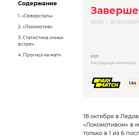
Содержание
Заверше
1.
«Северсталь»
19:00
18 ОКТЯБР
|
2.
«Локомотив»
3.
Статистика очных
встреч
4.
Прогноз на матч
КХЛ
Регулярный чемпионат
1.64
18 октября в Ледо
«Локомотивом» в м
только в 1 из 6 по