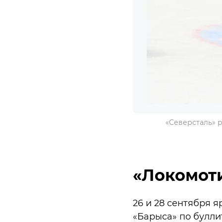
«Северсталь» р
«Локомот
26 и 28 сентября 
«Барыса» по буллит