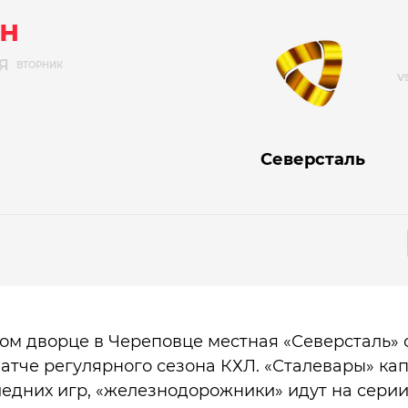
н
Я
ВТОРНИК
Северсталь
вом дворце в Череповце местная «Северсталь» 
атче регулярного сезона КХЛ. «Сталевары» ка
следних игр, «железнодорожники» идут на серии