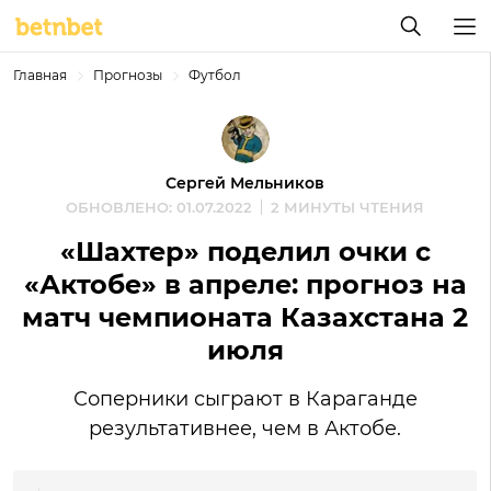
Главная
Прогнозы
Футбол
Сергей Мельников
ОБНОВЛЕНО: 01.07.2022
2 МИНУТЫ ЧТЕНИЯ
«Шахтер» поделил очки с
«Актобе» в апреле: прогноз на
матч чемпионата Казахстана 2
июля
Соперники сыграют в Караганде
результативнее, чем в Актобе.