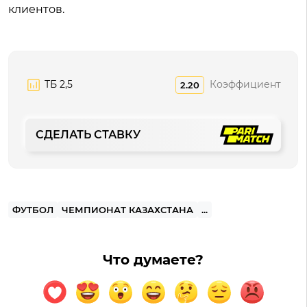
клиентов.
ТБ 2,5
Коэффициент
2.20
СДЕЛАТЬ СТАВКУ
ФУТБОЛ
ЧЕМПИОНАТ КАЗАХСТАНА
...
Что думаете?