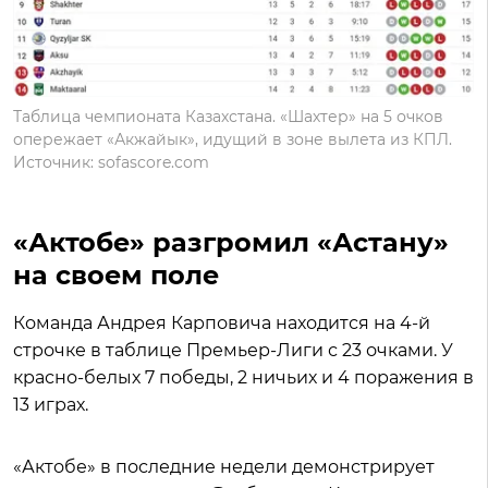
Таблица чемпионата Казахстана. «Шахтер» на 5 очков
опережает «Акжайык», идущий в зоне вылета из КПЛ.
Источник: sofascore.com
«Актобе» разгромил «Астану»
на своем поле
Команда Андрея Карповича находится на 4-й
строчке в таблице Премьер-Лиги с 23 очками. У
красно-белых 7 победы, 2 ничьих и 4 поражения в
13 играх.
«Актобе» в последние недели демонстрирует