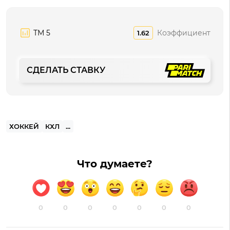
ТМ 5
Коэффициент
1.62
СДЕЛАТЬ СТАВКУ
ХОККЕЙ
КХЛ
...
Что думаете?
0
0
0
0
0
0
0