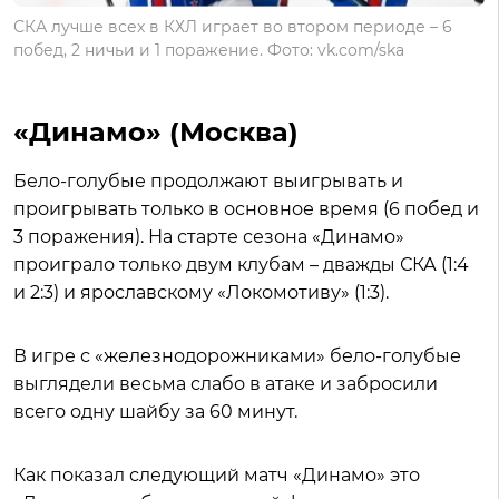
СКА лучше всех в КХЛ играет во втором периоде – 6
побед, 2 ничьи и 1 поражение. Фото: vk.com/ska
«Динамо» (Москва)
Бело-голубые продолжают выигрывать и
проигрывать только в основное время (6 побед и
3 поражения). На старте сезона «Динамо»
проиграло только двум клубам – дважды СКА (1:4
и 2:3) и ярославскому «Локомотиву» (1:3).
В игре с «железнодорожниками» бело-голубые
выглядели весьма слабо в атаке и забросили
всего одну шайбу за 60 минут.
Как показал следующий матч «Динамо» это