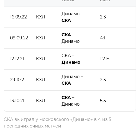
Динамо –
16.09.22
КХЛ
2:3
СКА
СКА
–
09.09.22
КХЛ
4:1
Динамо
СКА –
12.12.21
КХЛ
1:2 Б
Динамо
Динамо –
29.10.21
КХЛ
2:3
СКА
СКА
–
13.10.21
КХЛ
5:3
Динамо
СКА выиграл у московского «Динамо» в 4 из 5
последних очных матчей